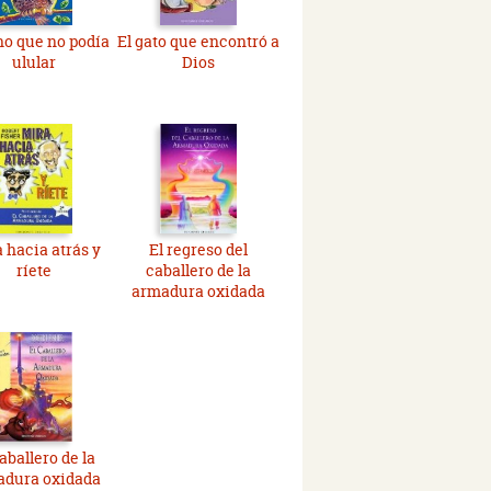
ho que no podía
El gato que encontró a
ulular
Dios
 hacia atrás y
El regreso del
ríete
caballero de la
armadura oxidada
aballero de la
adura oxidada