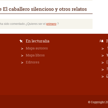
El caballero silencioso y otros relatos
o ha sido comentado ¿Quieres ser el
primero
?
En lecturalia
Mapa autores
Mapa libros
Editores
© Copyright 20