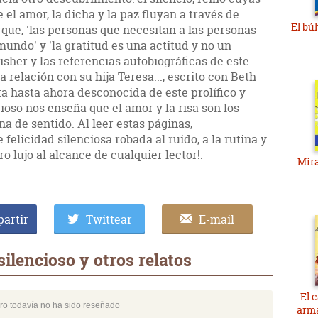
e el amor, la dicha y la paz fluyan a través de
El bú
que, 'las personas que necesitan a las personas
mundo' y 'la gratitud es una actitud y no un
isher y las referencias autobiográficas de este
a relación con su hija Teresa...­, escrito con Beth
a hasta ahora desconocida de este prolífico y
ncioso nos enseña que el amor y la risa son los
na de sentido. Al leer estas páginas,
elicidad silenciosa robada al ruido, a la rutina y
ro lujo al alcance de cualquier lector!.
Mira
artir
Twittear
E-mail
silencioso y otros relatos
El c
bro todavía no ha sido reseñado
arm