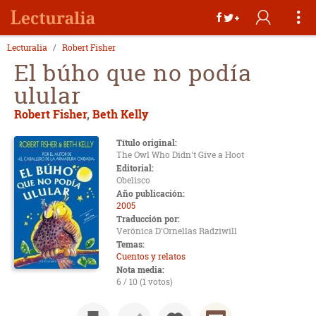
Lecturalia
Robert Fisher
El búho que no podía
ulular
Robert Fisher
,
Beth Kelly
Título original:
The Owl Who Didn't Give a Hoot
Editorial:
Obelisco
Año publicación:
2005
Traducción por:
Verónica D'Ornellas Radziwill
Temas:
Cuentos y relatos
Nota media:
6 / 10 (1 votos)