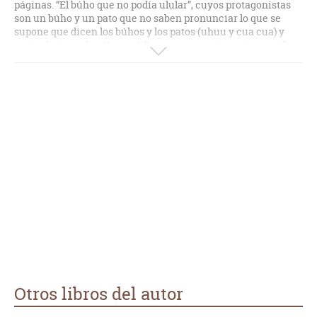
páginas. “El búho que no podía ulular”, cuyos protagonistas
son un búho y un pato que no saben pronunciar lo que se
supone que dicen los búhos y los patos (uhuu y cua cua) y
serán desterrados. “La cuclilla que no queria cantar cucú”,
con un ave que quería cantar como otro pájaro. “La más
pequeña de las mariposas”, que decide aprovechar al
máximo el único dia de su vida. “La perrita preocupada y el
grillo consciente”, una perrita lebrel que siempre tiene
miedo ante cualquier cambio. Evidentemente, todos tienen
su mensaje.
Otros libros del autor