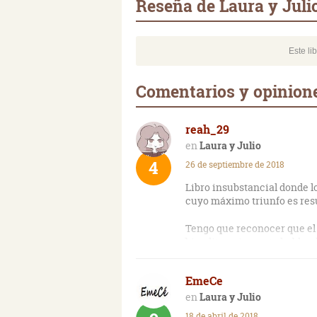
Reseña de Laura y Juli
Este li
Comentarios y opinione
reah_29
Laura y Julio
4
26 de septiembre de 2018
Libro insubstancial donde lo
cuyo máximo triunfo es resu
Tengo que reconocer que el 
bien literariamente habland
A pesar de que Millás no par
EmeCe
penoso. Lleno de una prosa 
profundidad tediosa, en un 
Laura y Julio
interesante, así como unas d
18 de abril de 2018