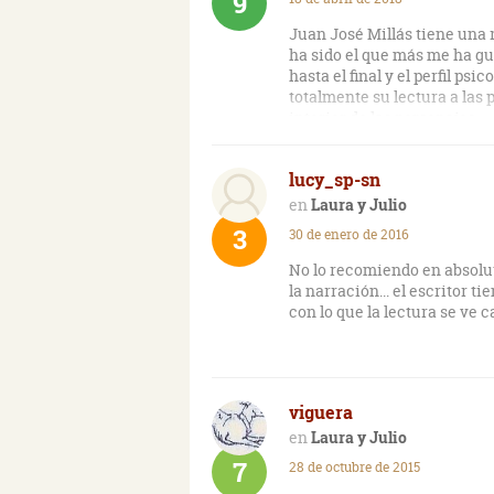
9
están presentes son demasia
Juan José Millás tiene una re
En cuanto a la historia, Lau
ha sido el que más me ha gus
vulgares. Un matrimonio (lo
hasta el final y el perfil ps
relación con su vecino Man
totalmente su lectura a las 
coma, el matrimonio sufre 
interior de las personajes.
vivir al piso de Manuel, de f
usurpación a medias de la v
en su propia vida y en la de
lucy_sp-sn
ocultos, o tramas secundari
Laura y Julio
o críticas hacia algo. Es ta
3
30 de enero de 2016
En resumen, Laura y Julio, e
No lo recomiendo en absolut
pretende ser más reflexiva y
la narración... el escritor 
reiterativas y unos personaj
con lo que la lectura se ve 
olvidaros de que, siquiera, 
viguera
Laura y Julio
7
28 de octubre de 2015