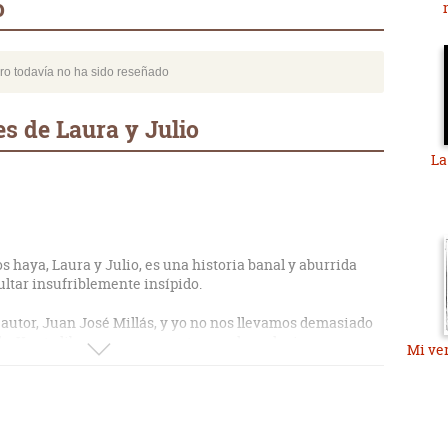
o
bro todavía no ha sido reseñado
s de Laura y Julio
La
s haya, Laura y Julio, es una historia banal y aburrida
ltar insufriblemente insípido.
autor, Juan José Millás, y yo no nos llevamos demasiado
o. Y este libro remarca nuestras malas relaciones.
Mi ver
ece un mal escritor, su estilo de escritura me resulta
arrítmica, un lenguaje pedante y dotado de una
desesperado intento de hacer esta novela más
escripciones que casi brillan por su ausencia y, las que