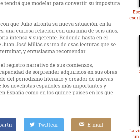
e tendrá que modelar para convertir su impostura
Ese
escr
con que Julio afronta su nueva situación, en la
s, una curiosa relación con una niña de seis años,
oria intensa y sugerente. Redonda hasta en el
e Juan José Millás es una de esas lecturas que se
 terminar, y entusiasma recomendar.
el registro narrativo de sus comienzos,
 capacidad de sorprender adquiridos en sus obras
ble del periodismo literario y creador de nuevas
e los novelistas españoles más importantes y
 en España como en los quince países en los que
artir
Twittear
E-mail
La v
un 