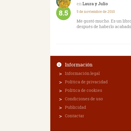
Laura y Julio
8.5
5 de noviembre de 2010
Me gustó mucho. Es un libr
después de haberlo acabado
Información
Información legal
Política de privacidad
Política de cookies
Condiciones de uso
Publicidad
Contactar