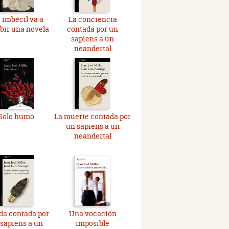
 imbécil va a
La conciencia
ibir una novela
contada por un
sapiens a un
neandertal
Solo humo
La muerte contada por
un sapiens a un
neandertal
ida contada por
Una vocación
sapiens a un
imposible