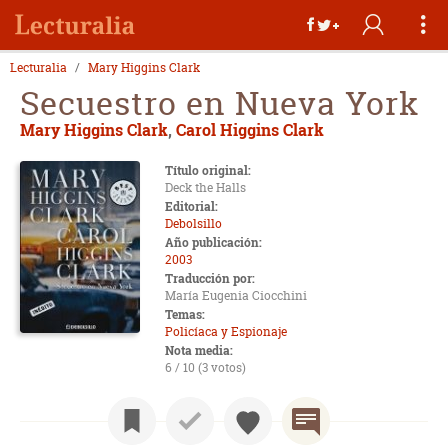
Lecturalia
Mary Higgins Clark
Secuestro en Nueva York
Mary Higgins Clark
,
Carol Higgins Clark
Título original:
Deck the Halls
Editorial:
Debolsillo
Año publicación:
2003
Traducción por:
María Eugenia Ciocchini
Temas:
Policíaca y Espionaje
Nota media:
6 / 10 (3 votos)