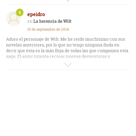
Lo dicho anteriormente, si lees los dos primeros libros de la
saga te quedarás con un buen sabor de boca, si sigues, los
5
epeidro
olvidarás todos pronto menos el primero de ellos que el que
realmente hace de Wilt un personaje digno de leer (sobre
La herencia de Wilt
todo cuando se encuentra en la comisaria).
15 de septiembre de 2014
Adoro el personaje de Wilt. Me he reído muchísimo con sus
novelas anteriores, por lo que no tengo ninguna duda en
decir que ésta es la más floja de todas las que componen esta
saga. El autor intenta recrear nuevas desventuras y
embrollos en la vida de Wilt, pero todo parece demasiado
forzado (las apariciones del inspector Flint no tienen ningún
sentido) y sin ninguna gracia. Una lástima que este título
estropee la saga.