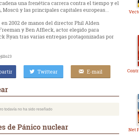
cadena una frenética carrera contra el tiempo y el
 Moscú y las principales capitales europeas...
Vect
e en 2002 de manos del director Phil Alden
reeman y Ben Affleck, actor elegido para
ack Ryan tras varias entregas protagonizadas por
jillo23
Contr
artir
Twittear
E-mail
ear
bro todavía no ha sido reseñado
s de Pánico nuclear
Net F