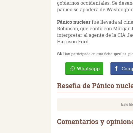
gobiernos occidentales. Se desen
pánico se apodera de Washington,
Pánico nuclear
fue llevada al cin
Robinson, que contó con Morgan F
interpretar al agente de la CIA J
Harrison Ford.
Han participado en esta ficha:
gavilat
pio
Whatsapp
Comp
Reseña de Pánico nucl
Este li
Comentarios y opinione