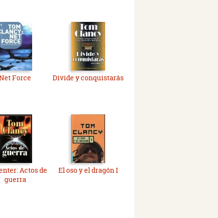
Net Force
Divide y conquistarás
nter: Actos de
El oso y el dragón I
guerra