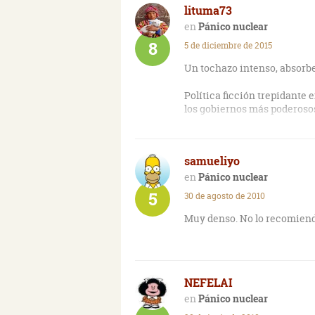
lituma73
Pánico nuclear
8
5 de diciembre de 2015
Un tochazo intenso, absorbe
Política ficción trepidante 
los gobiernos más poderosos
Jack Ryan sigue ascendiend
samueliyo
Bien documentada, impactan
Pánico nuclear
5
30 de agosto de 2010
Muy denso. No lo recomien
NEFELAI
Pánico nuclear