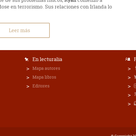
te de sus problemas físicos,
comenzó a
ndose en terrorismo. Sus relaciones con Irlanda lo
Leer más
En lecturalia
Mapa autores
Mapa libros
Editores