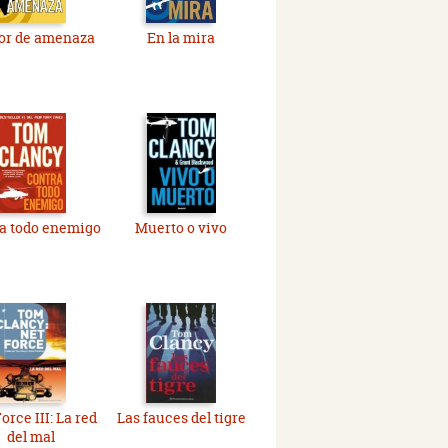
or de amenaza
En la mira
a todo enemigo
Muerto o vivo
orce III: La red
Las fauces del tigre
del mal