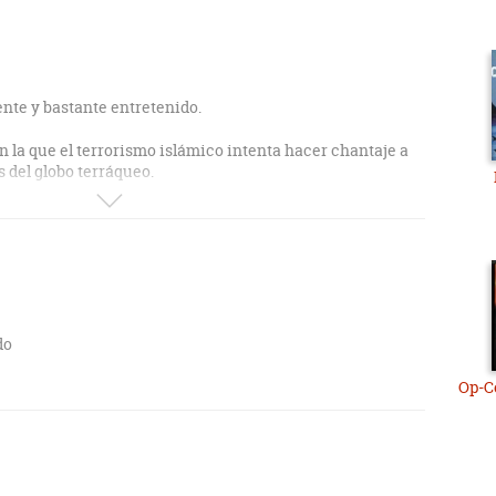
nte y bastante entretenido.
en la que el terrorismo islámico intenta hacer chantaje a
 del globo terráqueo.
o peldaños en la CIA a base de pasar muy malos tragos.
te e inquietante.
do
Op-Ce