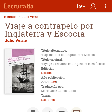
Lecturalia
Julio Verne
Viaje a contrapelo por
Inglaterra y Escocia
Julio Verne
Título alternativo:
Viaje maldito por Inglaterra y Escocia
Título original:
Voyage à reculons en Angleterre et en Écosse
Editorial:
Nórdica
Año publicación:
2010 (
1989
)
Traducción por:
María José García Ripoll
Temas:
Narrativa