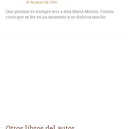
18 de mayo de 2016
prueba de todo, la amistad desinteresada y la incomprensión
que luego pasará factura y hará ver y entender, ya muy tarde,
Que gustazo es siempre leer a Ana María Matute. Cuento
muchas cosas. Buena historia escrita por la autora española,
corto que se lee en un momento y se disfruta mucho.
sentimental y aleccionadora.
Otros libros del autor