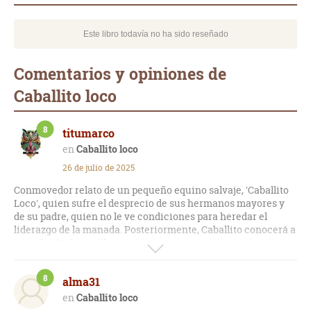
Este libro todavía no ha sido reseñado
Comentarios y opiniones de
Caballito loco
8
titumarco
Caballito loco
26 de julio de 2025
Conmovedor relato de un pequeño equino salvaje, 'Caballito
Loco', quien sufre el desprecio de sus hermanos mayores y
de su padre, quien no le ve condiciones para heredar el
liderazgo de la manada. Posteriormente, Caballito conocerá a
un niño, Carbonerillo, a quien ve como un potencial amigo,
no obstante el paulatino maltrato a que este lo somete
cuando lo doma para sus propósitos aventureros con el pasar
8
alma31
del tiempo.
Caballito loco
Una historia de fidelidad, angustias existenciales, lealtad a