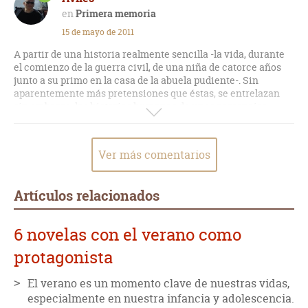
por "Los soldados lloran de noche" y "La Trampa". Es, con toda
Primera memoria
probabilidad, una obra autobiográfica ya que la autora tenía
15 de mayo de 2011
una edad y un entorno familiar parecido al de la protagonista
cuando estalló la guerra civil española.
A partir de una historia realmente sencilla -la vida, durante
el comienzo de la guerra civil, de una niña de catorce años
junto a su primo en la casa de la abuela pudiente-. Sin
aparentemente más pretensiones que éstas, se entrelazan
sin embargo, las historias humanas de unos personajes
llenos siempre de pesimismo, lleno el paisaje, llena la luz de
pesimismo. No descubrí lo buena que resulta la novela hasta
mediada su lectura; el final: enriquecedor, tierno y ¡¡¡cómo
Ver más comentarios
no¡¡¡, pleno de pesimismo. Buenísima obra de Ana María
Matute. Recomendable su lectura sin ninguna duda.
Artículos relacionados
¡¡¡Que la disfrutéis¡¡¡
6 novelas con el verano como
protagonista
El verano es un momento clave de nuestras vidas,
especialmente en nuestra infancia y adolescencia.