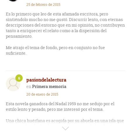
de los pechos de los adultos.
25 de febrero de 2015
Tiempos de incertidumbre en los que nada es del todo
Es lo primero que leo de esta afamada escritora, pero
concreto, ni fidedigno ni sincero.
sintiéndolo mucho no me gustó. Discurrir lento, con eternas
descripciones del entorno que en mi opinión, no contribuyen
Sus páginas están cargadas de un gran calado poético.
tanto a enriquecer el relato como a la dispersión del
pensamiento.
Me atrajo el tema de fondo, pero en conjunto no fue
suficiente.
6
pasiondelalectura
Primera memoria
20 de enero de 2015
Esta novela ganadora del Nadal 1959 no me sedujo por el
estilo lento y pesado, pero me interesó por el tema.
Una chica huérfana es acogida por su abuela en una isla que
no se nombra, la abuela es una déspota con la familia. La