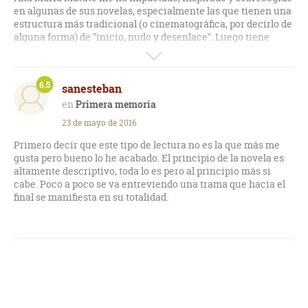
en algunas de sus novelas, especialmente las que tienen una
estructura más tradicional (o cinematográfica, por decirlo de
alguna forma) de "inicio, nudo y desenlace". Luego tiene
muchas otra novelas, como la que aquí nos ocupa, que se
enfocan más en la exploración interna de los personajes, y
sobre todo en la descripción de su entorno cotidiano: pasar,
6.5
sanesteban
no pasan muchas cosas. No obstante, aunque no alcance
cotas narrativas de intensidad y pura emoción por el devenir
Primera memoria
de los acontecimientos, mantiene el interés gracias a todo
23 de mayo de 2016
ese mundo interior de la autora, mezcla de realismo mágico y
dolor. Hay algunos párrafos que sí me convencen: los que
Primero decir que este tipo de lectura no es la que más me
hablan del desencanto, del miedo a la realidad mezquina y
gusta pero bueno lo he acabado. El principio de la novela es
perturbada, de la búsqueda casi desesperada de un lugar
altamente descriptivo, toda lo es pero al principio más si
mágico por el que escapar de ese horrible -como a veces a mí
cabe. Poco a poco se va entreviendo una trama que hacia el
me gusta llamarlo- Mundo de los Humanos.
final se manifiesta en su totalidad.