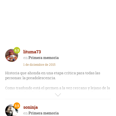
6.5
lituma73
Primera memoria
1 de diciembre de 2015
Historia que ahonda en una etapa crítica para todas las
personas: la preadolescencia.
Como trasfondo está el germen a la vez cercano y lejano de la
Guerra Civil; y el ambiente opresivo, cargante y asfixiante, de
un pueblecito de las islas Baleares.
3.5
soninja
Es el paso amargo en el que se toma conciencia de los odios,
de los rencores, y de los resquemores que brotan vivamente
Primera memoria