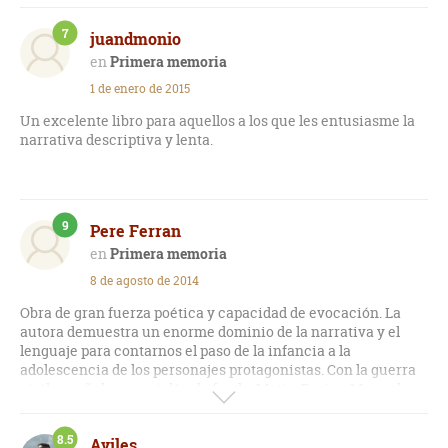
muchacha compartirá un verano durante la segunda guerra
mundial con familiares y un primo de su edad, malvado y
7
juandmonio
vicioso. A los ojos de la abuela ésto merece de mandarlos a
ambos a un internado.
Primera memoria
1 de enero de 2015
El relato es interesante porque resalta muy bien la época de
indecisión y de flotamiento que rodea a la post adolescencia,
Un excelente libro para aquellos a los que les entusiasme la
con los grandes cambios y los rumbos que tomará la vida a
narrativa descriptiva y lenta.
veces en este tierno período.
9
Pere Ferran
Primera memoria
8 de agosto de 2014
Obra de gran fuerza poética y capacidad de evocación. La
autora demuestra un enorme dominio de la narrativa y el
lenguaje para contarnos el paso de la infancia a la
adolescencia de los personajes protagonistas. Con la guerra
civil española como telón de fondo, Matia, Borja y Manuel,
representan las diversas formas de entender la realidad que
representó para los españoles el conflicto armado y sus
8.5
Aviles
consecuencias. Es esta la primera de una trilogía compuesta