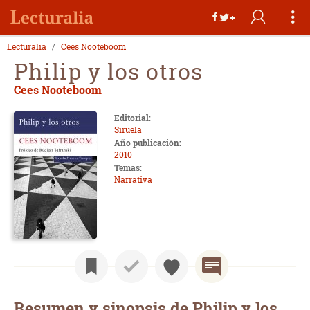
Lecturalia
Cees Nooteboom
Philip y los otros
Cees Nooteboom
Editorial:
Siruela
Año publicación:
2010
Temas:
Narrativa
Resumen y sinopsis de Philip y los