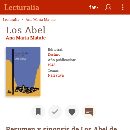
Lecturalia
Ana María Matute
Los Abel
Ana María Matute
Editorial:
Destino
Año publicación:
1948
Temas:
Narrativa
Resumen y sinopsis de Los Abel de