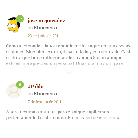
8.5
jose m gonzalez
El universo
23 de junio de 2011
Como aficionado a la Astronomía me lo trague en unas pocas
sesiones. Muy bien escrito, desarrollado y estructurado. Casi
se diría que tiene influencias de su amigo Sagan aunque
esto es una apreciación personal. Una guía muy útil para
conocer la mecánica del cosmos. Hay que decir, sin embargo,
que se ha quedado un poco anticuada y que necesitaría una
puesta al día a raíz de los nuevos descubrimientos.
8
JPablo
El universo
7 de febrero de 2011
Ahora rezuma a antiguo, pero en sigue explicando
perfectamente la astronomía. En mi caso fue vocacional.