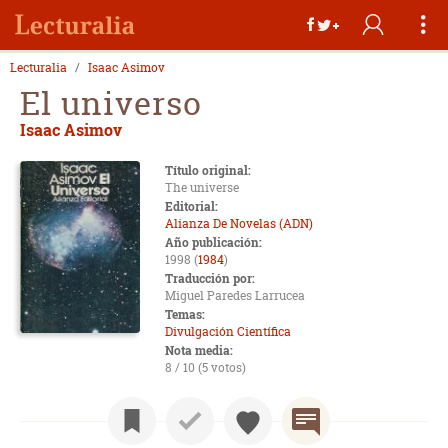
Lecturalia
Isaac Asimov
El universo
Isaac Asimov
Título original:
The universe
Editorial:
Alianza De Novelas (ADN)
Año publicación:
1998 (
1984
)
Traducción por:
Miguel Paredes Larrucea
Temas:
Divulgación Científica
Nota media:
8 / 10 (5 votos)