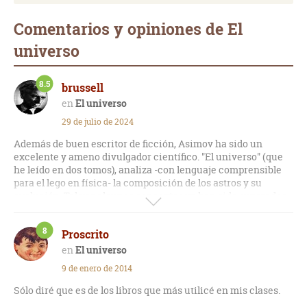
Comentarios y opiniones de El
universo
8.5
brussell
El universo
29 de julio de 2024
Además de buen escritor de ficción, Asimov ha sido un
excelente y ameno divulgador científico. "El universo" (que
he leído en dos tomos), analiza -con lenguaje comprensible
para el lego en física- la composición de los astros y su
evolución. Tal vez algunos conceptos ya han sido superados,
pero eso no le quita valor a la obra, ya que permite conocer
los aspectos básicos de la astronomía a legos y principiantes.
8
Proscrito
El universo
9 de enero de 2014
Sólo diré que es de los libros que más utilicé en mis clases.