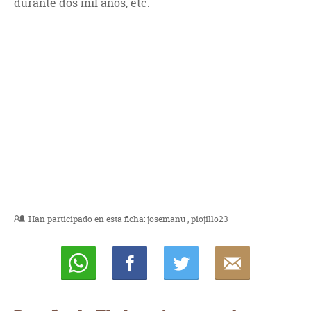
durante dos mil años, etc.
Han participado en esta ficha:
josemanu
piojillo23
Whatsapp
Compartir
Twittear
E-
mail