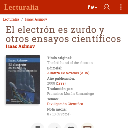
Lecturalia
Isaac Asimov
El electrón es zurdo y
otros ensayos científicos
Isaac Asimov
Título original:
The left hand of the electron
Editorial:
Alianza De Novelas (ADN)
Año publicación:
2008 (
1999
)
Traducción por:
Francisco Morán Samaniego
Temas:
Divulgación Científica
Nota media:
8 / 10 (4 votos)