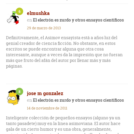
Eucladiana. Y resulta una obra adictiva y muy práctica.
6
elmushka
No hay mucho que decir sobre el autor, Isaac Asimov. Y es
que su fama como escritor de ciencia-ficción y divulgador le
El electrón es zurdo y otros ensayos científicos
precede. Y no defrauda. Asimov resulta ser un gran escritor.
29 de marzo de 2013
Con un estilo de escritura claro y sencillo, va desenredando
la liosa madeja de la ciencia haciendo parecer fácil lo
Definitivamente, el Asimov ensayista está a años luz del
increíblemente complejo. Para ello cuenta con una prosa
genial creador de ciencia ficción. No obstante, en estos
dinámica y fácil, así como un lenguaje plagado de
escritos se puede encontrar alguna que otra cosa
tecnicismos que acaba explicado de manera directa. Y luego
interesante, aunque a veces da la impresión que no fueran
está la estructura. Cada ensayo tiene una forma parecida.
más que fruto del afán del autor por llenar más y más
Empiezan hablando de cosas banales que le han ido
páginas.
ocurriendo al autor, hasta que enlaza, increíblemente bien,
con el tema en cuestión.
Todos los ensayos que aparecen en El electrón es zurdo y
8
jose m gonzalez
otros ensayos científicos, versan sobre temas más o menos
conocidos por el público pero dentro del ámbito de la ciencia.
El electrón es zurdo y otros ensayos científicos
Así pues, Asimov nos invita a descubrir como están
14 de noviembre de 2011
relacionados la paridad y la asimetría del universo. Y cómo
ambos son los responsables de que toda la vida celular esté
Inteligente colección de pequeños ensayos (alguno ya un
regida por la ecología L. También nos embarcamos en porqué
tanto pasadete) muy en la linea asimoviana. El autor hace
los océanos están hechos de agua, en la magia de los
gala de un cierto humor y es una obra, generalmente,
números primos, la geometría eucladiana y la no eucladiana