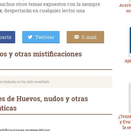
y muchos otros temas expuestos con la siempre
Acerti
r
, despertarán en cualquier lector una
so
artir
Twittear
E-mail
s y otras mistificaciones
Ajá
bro todavía no ha sido reseñado
s de Huevos, nudos y otras
ticas
¿Tení
y Eva
la s
stificaciones matemáticas