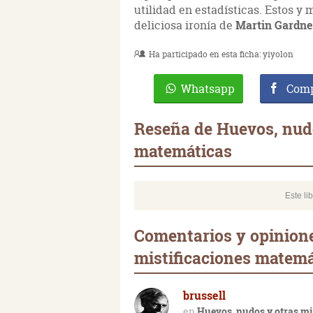
utilidad en estadísticas. Estos 
deliciosa ironía de
Martin Gardne
Ha participado en esta ficha:
yiyolon
Whatsapp
Comp
Reseña de Huevos, nudo
matemáticas
Este li
Comentarios y opinione
mistificaciones matemá
brussell
Huevos, nudos y otras mi