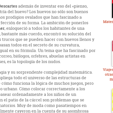
Descartes
además de inventar eso del «pienso,
tría del huevo? Los huevos no sólo son buenos
ños prodigios ovalados que han fascinado a
Matem
rfección de su forma. La ambición de ponerlos
ner
, enloqueció a todos los habitantes de una
, bastante más cuerdo, encontró su solución del
s trucos que se pueden hacer con huevos llenos y
asan todos en el secreto de su curvatura,
igual en su fórmula. Un tema que ha fascinado por
rreo, biólogos, orfebres, abuelas artistas en
es, es la topología de los nudos.
Viajes
agia y su sorprendente complejidad matemática.
otra
espliega todo el universo de las estructuras de
m
e cómo funciona la lógica de muchos juegos, pero
ico urbano. Cómo colocar correctamente a los
pasear ordenadamente a los niños de un
n el patio de la cárcel son problemas que se
inatorios. Muy de moda como pasatiempos en
inalmente cayeron en la cuenta de su asombrosa