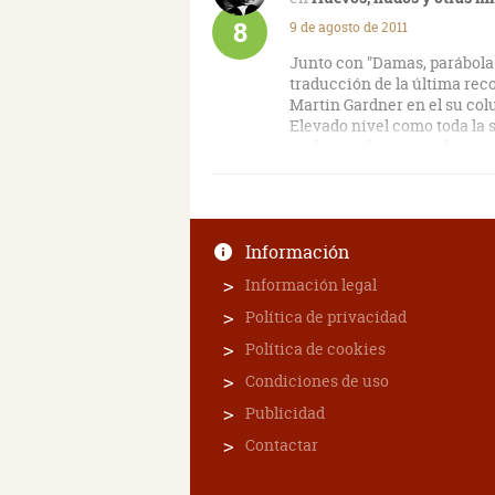
8
9 de agosto de 2011
Junto con "Damas, parábolas
traducción de la última rec
Martin Gardner en el su col
Elevado nivel como toda la 
tradicionales y novedosos.
Información
Información legal
Política de privacidad
Política de cookies
Condiciones de uso
Publicidad
Contactar