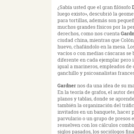
¿Sabía usted que el gran filósofo
luego existo», descubrió la geome
para tortillas, además son peque
muchos grandes físicos por la pe
derechos, como nos cuenta
Gard
ciudad china, mientras que Colón
huevo, chafándolo en la mesa. Lo
vacíos o con medias cáscaras se b
diferente en cada ejemplar pero 
igual a marineros, empleados de co
ganchillo y psicoanalistas frances
Gardner
nos da una idea de su m
En la teoría de grafos, el autor d
planos y tablas, donde se aprend
también la organización del tráf
invitados en un banquete, hacer 
parvulario o un grupo de presos e
resuelven con los cálculos comb
siglos pasados, los sociólogos f