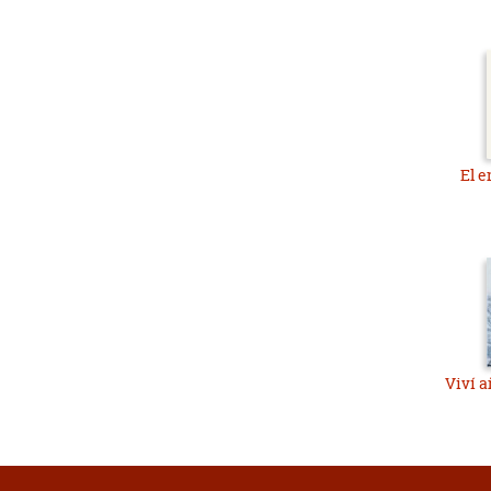
El e
Viví a