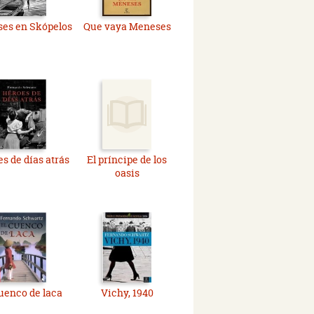
es en Skópelos
Que vaya Meneses
s de días atrás
El príncipe de los
oasis
cuenco de laca
Vichy, 1940