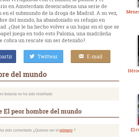
onario en Amsterdam desencadena una serie de
Menes
en el submundo de la droga de Madrid. A su vez,
mbre del mundo, ha abandonado su refugio en
ad. ¿Qué le ha hecho volver a un lugar en el que se
apel juega en todo esto Paloma, una madrileña
e cobra un rescate sin ser detenido?.
artir
Twittear
E-mail
Héroe
bre del mundo
bro todavía no ha sido reseñado
e El peor hombre del mundo
El 
o ha sido comentado ¿Quieres ser el
primero
?