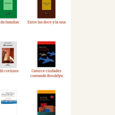
ida familiar
Entre las doce y la una
il cretinos
Catorce ciudades
contando Brooklyn