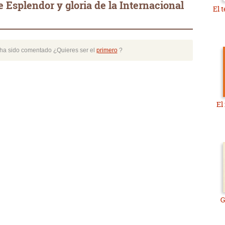
 Esplendor y gloria de la Internacional
El 
o ha sido comentado ¿Quieres ser el
primero
?
El
G