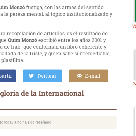
uim Monzó
fustiga, con las armas del sentido
a la pereza mental, al tópico institucionalizado y
V
ra recopilación de artículos, es el resultado de
 que
Quim Monzó
escribió entre los años 2001 y
ra de Irak- que conforman un libro coherente y
iadada de la triste, y quien sabe si irremediable,
plastilina.
artir
Twittear
E-mail
M
loria de la Internacional
bro todavía no ha sido reseñado