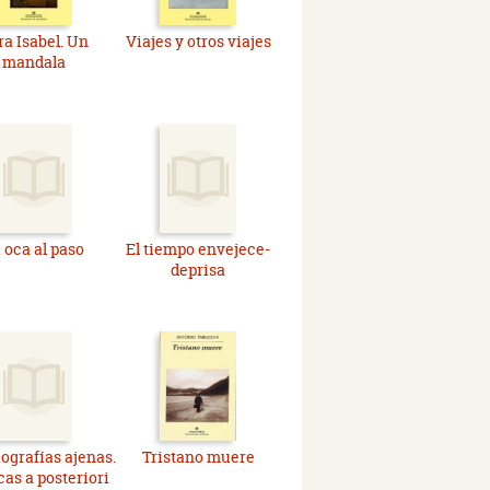
ra Isabel. Un
Viajes y otros viajes
mandala
 oca al paso
El tiempo envejece-
deprisa
ografías ajenas.
Tristano muere
cas a posteriori