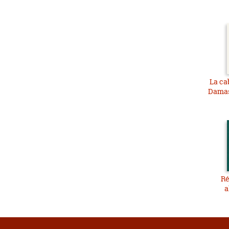
La ca
Damas
Ré
a