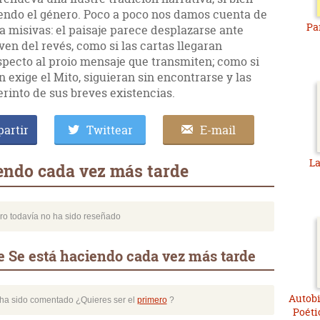
endo el género. Poco a poco nos damos cuenta de
Pa
a misivas: el paisaje parece desplazarse ante
ven del revés, como si las cartas llegaran
specto al proio mensaje que transmiten; como si
 exige el Mito, siguieran sin encontrarse y las
erinto de sus breves existencias.
artir
Twittear
E-mail
La
endo cada vez más tarde
bro todavía no ha sido reseñado
e Se está haciendo cada vez más tarde
Autobi
o ha sido comentado ¿Quieres ser el
primero
?
Poéti