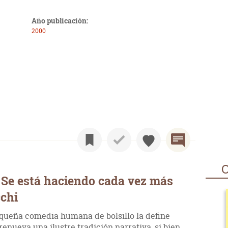
Año publicación:
2000
O
 Se está haciendo cada vez más
cchi
equeña comedia humana de bolsillo la define
enueva una ilustre tradición narrativa, si bien