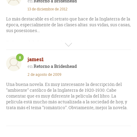
Retorno a Brideshead
13 de diciembre de 2012
Lo más destacable es el retrato que hace de la Inglaterra de la
época, especialmente de las clases altas: sus vidas, sus casas,
sus posesiones...
En la actualidad quizá resulta algo monótona o
excesivamente larga si no se tiene un interés especial en la
época, aunque es un libro entretenido que se deja leer.
8
james1
Muchas veces recordando este libro se pierde de vista cómo
Retorno a Brideshead
comienza, recordando la época desde la II Guerra Mundial,
2 de agosto de 2009
por lo que es en sí una comparación entre la vida antes y
durante la guerra.
Una buena novela. Es muy interesante la descripción del
"ambiente" católico de la Inglaterra de 1920-1930. Cabe
comentar que es muy diferente la película del libro. La
película está mucho más actualizada a la sociedad de hoy, y
trata más el tema "romántico". Obviamente, mejor la novela.