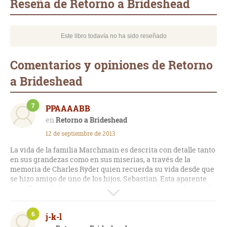
Reseña de Retorno a Brideshead
Este libro todavía no ha sido reseñado
Comentarios y opiniones de Retorno
a Brideshead
7
PPAAAABB
Retorno a Brideshead
12 de septiembre de 2013
La vida de la familia Marchmain es descrita con detalle tanto
en sus grandezas como en sus miserias, a través de la
memoria de Charles Ryder quien recuerda su vida desde que
se hizo amigo de uno de los hijos, Sebastian. Esta aparente
sencillez es la base para construir una novela completa en la
que la religión, y su influencia en todos y cada uno de los
miembros familiares, es el eje de la misma. Me ha gustado
6
j-k-l
mucho y es una obra que merece la pena.