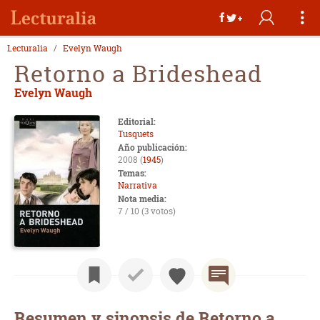
Lecturalia
Evelyn Waugh
Retorno a Brideshead
Evelyn Waugh
Editorial:
Tusquets
Año publicación:
2008 (
1945
)
Temas:
Narrativa
Nota media:
7 / 10 (3 votos)
Resumen y sinopsis de Retorno a