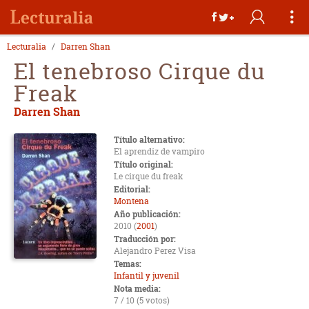
Lecturalia
Darren Shan
El tenebroso Cirque du
Freak
Darren Shan
Título alternativo:
El aprendiz de vampiro
Título original:
Le cirque du freak
Editorial:
Montena
Año publicación:
2010 (
2001
)
Traducción por:
Alejandro Perez Visa
Temas:
Infantil y juvenil
Nota media:
7 / 10 (5 votos)