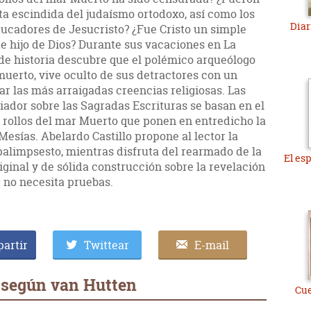
a escindida del judaísmo ortodoxo, así como los
Diar
ducadores de Jesucristo? ¿Fue Cristo un simple
e hijo de Dios? Durante sus vacaciones en La
e historia descubre que el polémico arqueólogo
muerto, vive oculto de sus detractores con un
r las más arraigadas creencias religiosas. Las
riador sobre las Sagradas Escrituras se basan en el
 rollos del mar Muerto que ponen en entredicho la
 Mesías. Abelardo Castillo propone al lector la
palimpsesto, mientras disfruta del rearmado de la
El es
riginal y de sólida construcción sobre la revelación
r no necesita pruebas.
artir
Twittear
E-mail
 según van Hutten
Cue