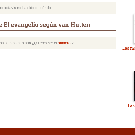
bro todavía no ha sido reseñado
e El evangelio según van Hutten
o ha sido comentado ¿Quieres ser el
primero
?
Las ma
Las