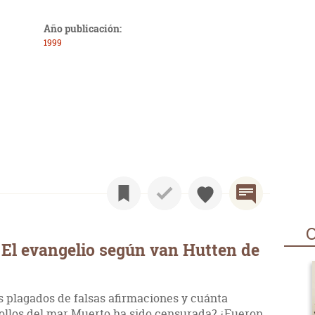
Año publicación:
1999
O
El evangelio según van Hutten de
s plagados de falsas afirmaciones y cuánta
rollos del mar Muerto ha sido censurada? ¿Fueron