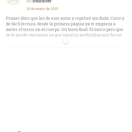
Hellraiser
Es increíble cómo un relato corto, sirvió para crear una
19 de enero de 2015
especie de universo en películas y cómics.
Primer libro que leo de este autor y repetiré sin duda. Corto y
Primer relato que leo del autor y no decepciona, iré a por
de fácil lectura, desde la primera página ya te empieza a
más.
meter el terror en el cuerpo. Un buen final. El único pero que
se le puede encontrar es que igual no profundiza mucho en
los personajes por lo que no llegas a empatizar con ellos, se
centra más en la historia y su desenlace. Aún así un
magnífico libro.