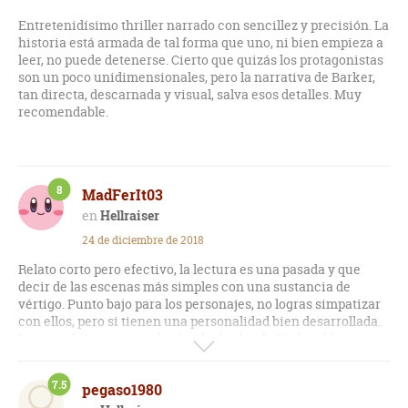
Entretenidísimo thriller narrado con sencillez y precisión. La
historia está armada de tal forma que uno, ni bien empieza a
leer, no puede detenerse. Cierto que quizás los protagonistas
son un poco unidimensionales, pero la narrativa de Barker,
tan directa, descarnada y visual, salva esos detalles. Muy
recomendable.
8
MadFerIt03
Hellraiser
24 de diciembre de 2018
Relato corto pero efectivo, la lectura es una pasada y que
decir de las escenas más simples con una sustancia de
vértigo. Punto bajo para los personajes, no logras simpatizar
con ellos, pero si tienen una personalidad bien desarrollada.
Los cenobitas, que son los "malos" y dónde Pinhead hace su
aparición, es corta pero efectiva. No tienen una descripción
muy detallada de sus aspectos, pero si vieron la película se
7.5
pegaso1980
pueden hacer una idea de estas.