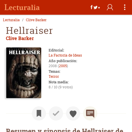
Lecturalia
Clive Barker
Hellraiser
Clive Barker
Editorial:
La Factoría de Ideas
Año publicación:
2008 (
2005
)
Temas:
Terror
Nota media:
8 / 10 (9 votos)
Resumen y sinopsis de Hellraiser de