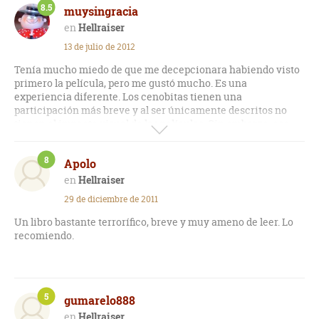
8.5
muysingracia
Hellraiser
13 de julio de 2012
Tenía mucho miedo de que me decepcionara habiendo visto
primero la película, pero me gustó mucho. Es una
experiencia diferente. Los cenobitas tienen una
participación más breve y al ser únicamente descritos no
tienen el impacto visual de las películas. Sin embargo, eso
mismo permite que los veas con mayor interés e intriga. La
narración es ágil y certera. Los personajes están delineados y
8
Apolo
quizá no haya más profundidad, porque a Barker le importa
más bien la historia (que además no es muy extensa). Muy
Hellraiser
buen libro, sobre todo para los amantes de la estética y el
29 de diciembre de 2011
mundo de este escritor.
Un libro bastante terrorífico, breve y muy ameno de leer. Lo
recomiendo.
5
gumarelo888
Hellraiser