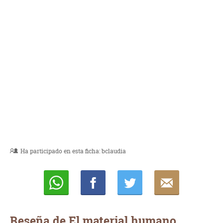
Ha participado en esta ficha:
bclaudia
Whatsapp
Compartir
Twittear
E-
mail
Reseña de El material humano