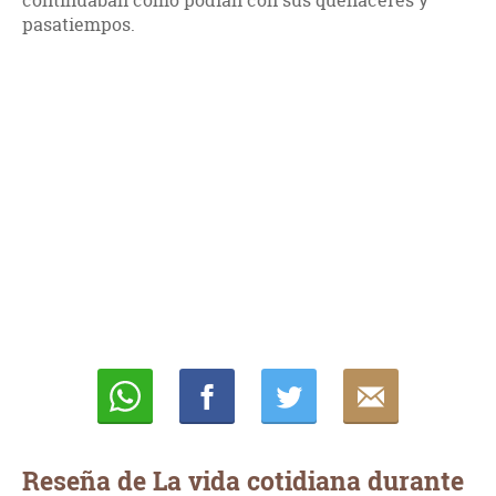
continuaban como podían con sus quehaceres y
pasatiempos.
Whatsapp
Compartir
Twittear
E-
mail
Reseña de La vida cotidiana durante