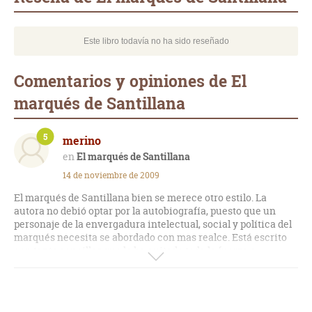
Este libro todavía no ha sido reseñado
Comentarios y opiniones de El
marqués de Santillana
5
merino
El marqués de Santillana
14 de noviembre de 2009
El marqués de Santillana bien se merece otro estilo. La
autora no debió optar por la autobiografía, puesto que un
personaje de la envergadura intelectual, social y política del
marqués necesita se abordado con mas realce. Está escrito
con tanta sencillez que le ha quitado toda la fuerza e
intensidad de una vida tan apasionada. Parece escrito por
una vecina de barrio para que su barriada la entienda.