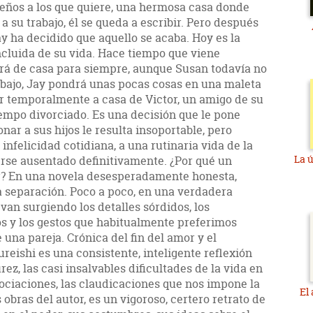
queños a los que quiere, una hermosa casa donde
 su trabajo, él se queda a escribir. Pero después
y ha decidido que aquello se acaba. Hoy es la
cluida de su vida. Hace tiempo que viene
á de casa para siempre, aunque Susan todavía no
rabajo, Jay pondrá unas pocas cosas en una maleta
ivir temporalmente a casa de Victor, un amigo de su
empo divorciado. Es una decisión que le pone
nar a sus hijos le resulta insoportable, pero
 infelicidad cotidiana, a una rutinaria vida de la
La 
rse ausentado definitivamente. ¿Por qué un
r? En una novela desesperadamente honesta,
a separación. Poco a poco, en una verdadera
van surgiendo los detalles sórdidos, los
s y los gestos que habitualmente preferimos
 una pareja. Crónica del fin del amor y el
reishi es una consistente, inteligente reflexión
z, las casi insalvables dificultades de la vida en
ociaciones, las claudicaciones que nos impone la
El
obras del autor, es un vigoroso, certero retrato de