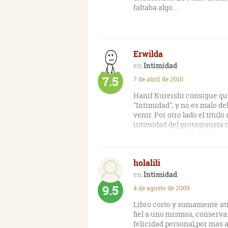
faltaba algo...
Erwilda
Intimidad
7.5
7 de abril de 2010
Hanif Kureishi consigue que
"Intimidad", y no es malo d
venir. Por otro lado el títul
intimidad del protagonista 
vital; narrado todo desde u
holalili
Intimidad
9.5
4 de agosto de 2009
Libro corto y sumamente atr
fiel a uno mismos, conservar
felicidad personal,por mas 