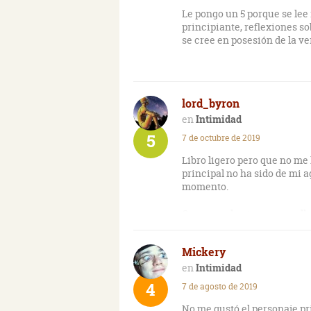
Le pongo un 5 porque se lee 
principiante, reflexiones s
se cree en posesión de la ve
lord_byron
Intimidad
5
7 de octubre de 2019
Libro ligero pero que no me
principal no ha sido de mi 
momento.
Creo que el autor no supo ll
me ha parecido sin gracia.
Mickery
Solo salvan un par de reflex
Intimidad
4
7 de agosto de 2019
No me gustó el personaje pr