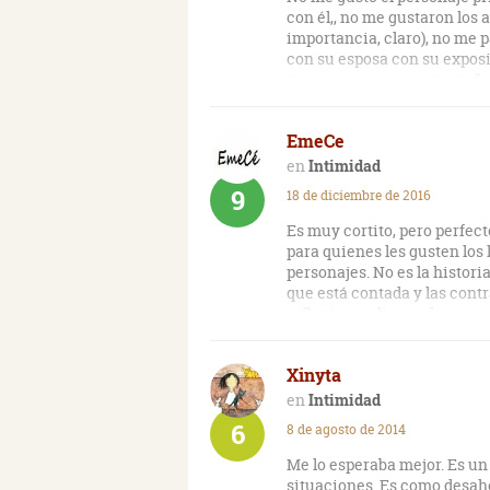
con él,, no me gustaron los
importancia, claro), no me p
con su esposa con su expos
manera en que cuenta su "pr
la manera de escribir del au
EmeCe
Intimidad
9
18 de diciembre de 2016
Es muy cortito, pero perfec
para quienes les gusten los 
personajes. No es la historia
que está contada y las cont
reflexiones dignas de ser su
Xinyta
Intimidad
6
8 de agosto de 2014
Me lo esperaba mejor. Es un
situaciones. Es como desaho