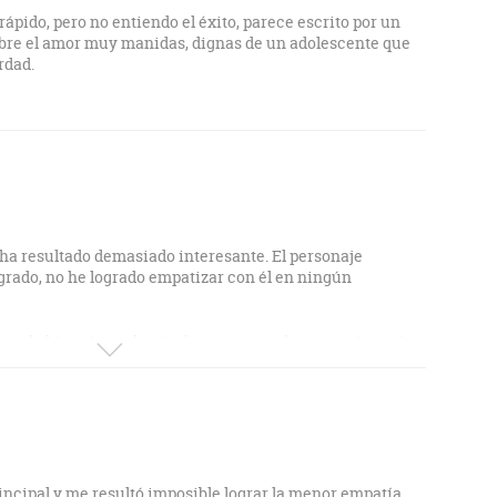
rápido, pero no entiendo el éxito, parece escrito por un
obre el amor muy manidas, dignas de un adolescente que
rdad.
 ha resultado demasiado interesante. El personaje
agrado, no he logrado empatizar con él en ningún
evar la historia y además, la manera en la que está escrita,
iones.
incipal y me resultó imposible lograr la menor empatía