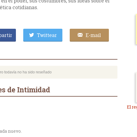
 en el poder, sus costumbres, sus ideas sobre el
 ética cotidianas.
artir
Twittear
E-mail
bro todavía no ha sido reseñado
es de Intimidad
El re
nada nuevo.