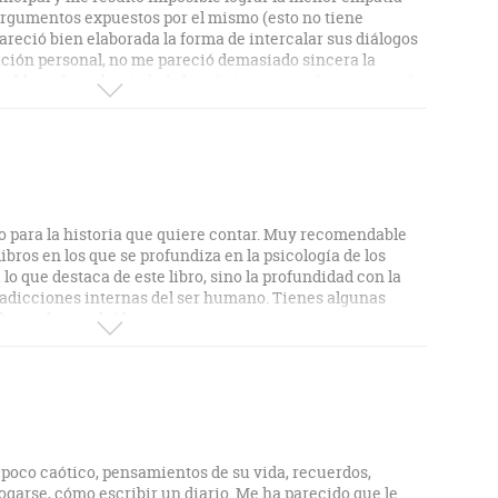
 argumentos expuestos por el mismo (esto no tiene
areció bien elaborada la forma de intercalar sus diálogos
ición personal, no me pareció demasiado sincera la
oblema", y sobre todo (y lo más importante) no me gustó
tor.
to para la historia que quiere contar. Muy recomendable
libros en los que se profundiza en la psicología de los
 lo que destaca de este libro, sino la profundidad con la
radicciones internas del ser humano. Tienes algunas
brayadas y releídas.
 poco caótico, pensamientos de su vida, recuerdos,
garse, cómo escribir un diario. Me ha parecido que le