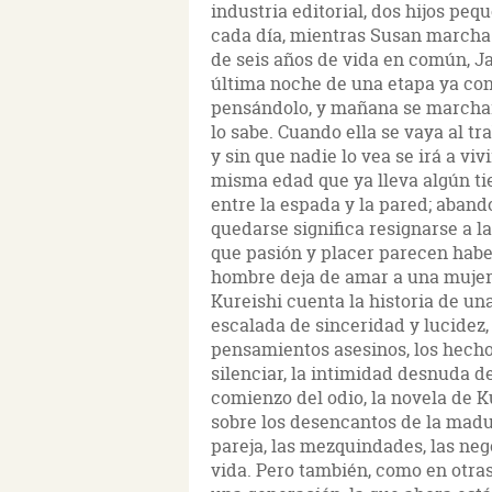
industria editorial, dos hijos pe
cada día, mientras Susan marcha a
de seis años de vida en común, Ja
última noche de una etapa ya con
pensándolo, y mañana se marchar
lo sabe. Cuando ella se vaya al t
y sin que nadie lo vea se irá a v
misma edad que ya lleva algún ti
entre la espada y la pared; abando
quedarse significa resignarse a la
que pasión y placer parecen habe
hombre deja de amar a una muje
Kureishi cuenta la historia de un
escalada de sinceridad y lucidez, 
pensamientos asesinos, los hecho
silenciar, la intimidad desnuda de
comienzo del odio, la novela de Ku
sobre los desencantos de la madure
pareja, las mezquindades, las neg
vida. Pero también, como en otras 