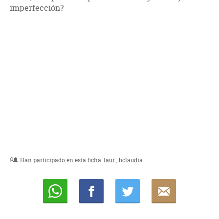
imperfección?
Han participado en esta ficha:
laur
bclaudia
Whatsapp
Compartir
Twittear
E-