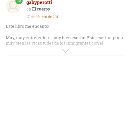
10
gabyperotti
El cuerpo
17 de febrero de 2011
Este libro me encantó!
Muy, muy entretenido....muy bien escrito. Este escritor pinta
muy bien las vicisitudes de los inmigrantes con el
condimento de los cambios de la Londres de los 70.
Preciosísimo libro.
Lo recomiendo!!!