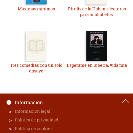
Máximas mínimas
Pirulís de la Habana, lecturas
para analfabetos.
Tres comedias con un solo
Espérame en Siberia, vida mía
ensayo
Información
Información legal
Política de privacidad
Política de cookies