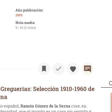
Año publicación:
2003
Nota media:
9 / 10 (2 votos)
O
Greguerías: Selección 1910-1960 de
rna
io español,
Ramón Gómez de la Serna
cree, en
odernidad, que el mundo es un caos sin sentido y