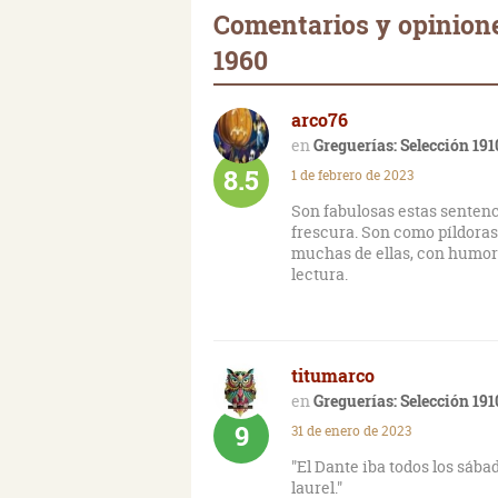
Comentarios y opinione
1960
arco76
Greguerías: Selección 19
8.5
1 de febrero de 2023
Son fabulosas estas sentenc
frescura. Son como píldoras
muchas de ellas, con humor 
lectura.
titumarco
Greguerías: Selección 19
9
31 de enero de 2023
"El Dante iba todos los sába
laurel."