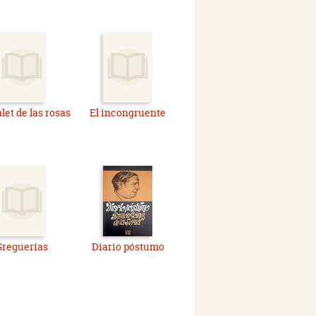
let de las rosas
El incongruente
Greguerías
Diario póstumo