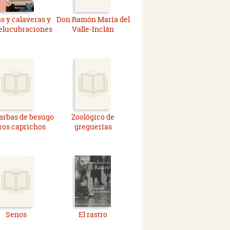
s y calaveras y
Don Ramón María del
 elucubraciones
Valle-Inclán
arbas de besugo
Zoológico de
tros caprichos
greguerías
Senos
El rastro