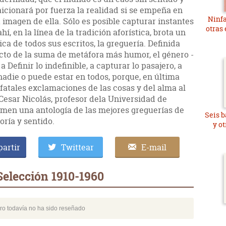
raicionará por fuerza la realidad si se empeña en
Ninfa
 imagen de ella. Sólo es posible capturar instantes
otras
í, en la línea de la tradición aforística, brota un
ca de todos sus escritos, la greguería. Definida
o de la suma de metáfora más humor, el género -
 Definir lo indefinible, a capturar lo pasajero, a
nadie o puede estar en todos, porque, en última
 fatales exclamaciones de las cosas y del alma al
 Cesar Nicolás, profesor dela Universidad de
men una antología de las mejores greguerías de
Seis b
oría y sentido.
y o
artir
Twittear
E-mail
Selección 1910-1960
bro todavía no ha sido reseñado