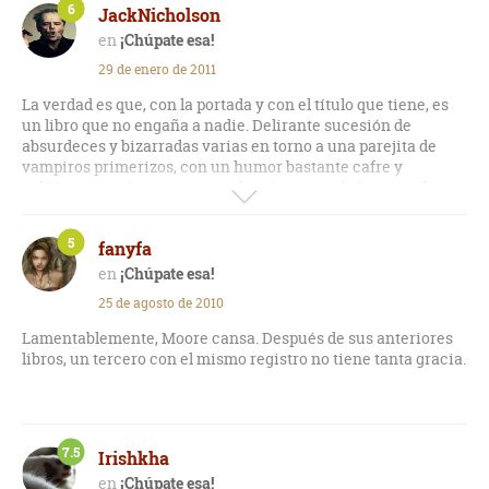
6
JackNicholson
¡Chúpate esa!
29 de enero de 2011
La verdad es que, con la portada y con el título que tiene, es
un libro que no engaña a nadie. Delirante sucesión de
absurdeces y bizarradas varias en torno a una parejita de
vampiros primerizos, con un humor bastante cafre y
políticamente incorrecto que lo mismo puede hacer rodar
por el suelo de la risa, que provocar indignación o
indiferencia, dependiendo si uno simpatiza o no con la
5
fanyfa
propuesta (eso sí, es una continuación de una novela
anterior del mismo autor, por lo que hay cosas que se
¡Chúpate esa!
explican de pasada e incrementan la sensación de locura, si
25 de agosto de 2010
no se ha leído antes dicha novela). Resulta ideal para echarse
unas risas con sus situaciones absurdas, sus carismáticos
Lamentablemente, Moore cansa. Después de sus anteriores
personajes y su delirante trama, a lo cual se le añaden ciertos
libros, un tercero con el mismo registro no tiene tanta gracia.
capítulos protagonizados por uno de los personajes
secundarios a modo de diario, que son una especie de
parodia de los góticos y de los estereotipos en torno a ellos.
Un antídoto bastante eficaz contra la moda crepusculiana.
7.5
Irishkha
¡Chúpate esa!