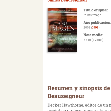
Título original:
In his image
Año publicación:
2008 (
1998
)
Nota media:
7 / 10 (1 votos)
Resumen y sinopsis de
Beauseigneur
Decker Hawthorne, editor de un m
escéptico profesor universitario,