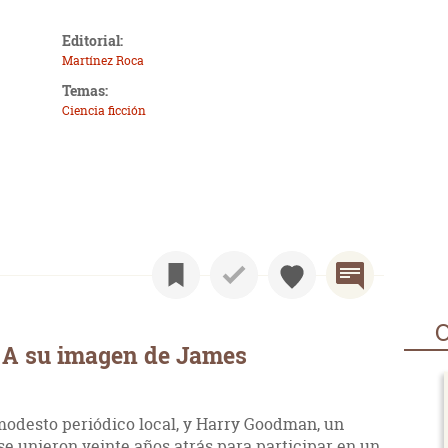
Editorial:
Martínez Roca
Temas:
Ciencia ficción
O
 A su imagen de James
odesto periódico local, y Harry Goodman, un
 se unieron veinte años atrás para participar en un