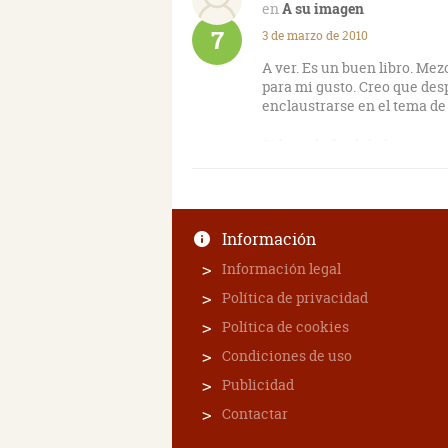
A su imagen
7
3 de marzo de 2010
A ver. Es un buen libro. Mez
para mi gusto. Creo que desp
enclaustrarse en el tema de 
Si bien, la finalidad es ace
una imagen mas humana que
Información
Información legal
Política de privacidad
Política de cookies
Condiciones de uso
Publicidad
Contactar