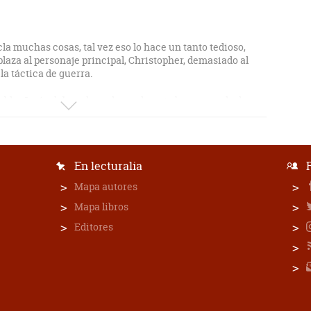
cla muchas cosas, tal vez eso lo hace un tanto tedioso,
laza al personaje principal, Christopher, demasiado al
la táctica de guerra.
ptable: Jesús debe salvar al mundo, esta bueno que le den
 espiritual.
En lecturalia
Mapa autores
Mapa libros
Editores