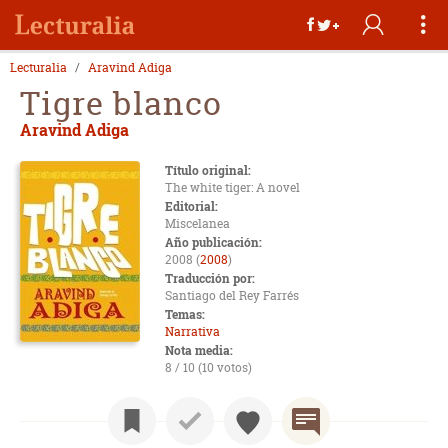
Lecturalia
Aravind Adiga
Tigre blanco
Aravind Adiga
Título original:
The white tiger: A novel
Editorial:
Miscelanea
Año publicación:
2008 (
2008
)
Traducción por:
Santiago del Rey Farrés
Temas:
Narrativa
Nota media:
8 / 10 (10 votos)