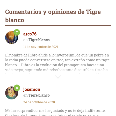
Comentarios y opiniones de Tigre
blanco
7
arco76
Tigre blanco
11 de noviembre de 2021
El nombre del libro alude a lo inverosímil de que un pobre en
la India pueda convertirse en rico, tan extraño como un tigre
blanco. El libro es la evolución del protagonista hacia una
vida mejor, siguiendo métodos bastante discutibles. Esto ha
hecho que no le otorgue más nota, a pesar de que está bien
reflejada la pobreza en la India, con la explotación que sufren
a manos de sus ricos amos.
8
josemon
Tigre blanco
24 de octubre de 2020
Me ha sorprendido, me ha gustado y no te deja indiferente.
Con tono de humor, irónico y cínico, el relato retrata la