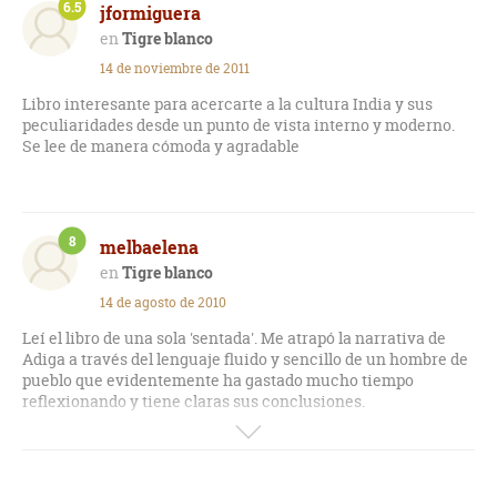
6.5
jformiguera
Tigre blanco
14 de noviembre de 2011
Libro interesante para acercarte a la cultura India y sus
peculiaridades desde un punto de vista interno y moderno.
Se lee de manera cómoda y agradable
8
melbaelena
Tigre blanco
14 de agosto de 2010
Leí el libro de una sola 'sentada'. Me atrapó la narrativa de
Adiga a través del lenguaje fluido y sencillo de un hombre de
pueblo que evidentemente ha gastado mucho tiempo
reflexionando y tiene claras sus conclusiones.
El libro muestra la sordidez de la sociedad hindú en el siglo
XX!, y como ser proveedores de servicios tecnológicos para el
mundo abre opciones que muchos toman y muchos no ven.