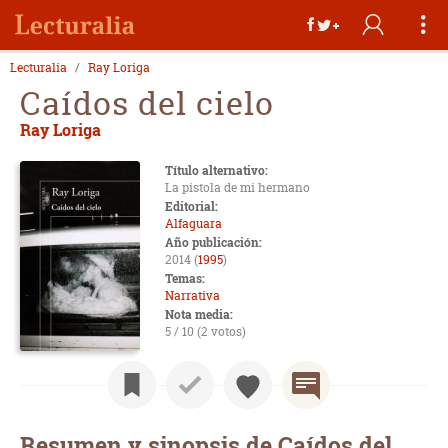
Lecturalia
Ray Loriga
Caídos del cielo
Ray Loriga
Título alternativo:
La pistola de mi hermano
Editorial:
Alfaguara
Año publicación:
2014 (
1995
)
Temas:
Narrativa
Nota media:
5 / 10 (2 votos)
Resumen y sinopsis de Caídos del