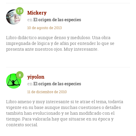
escritos del naturalista -Darwin fue tan buen geólogo como
biólogo- que más ha contribuido a la modernización del
7.5
Mickery
pensamiento científico. Su revolucionario libro es modélico:
impecable en las formas -todo lo que propone, que se basa en
El origen de las especies
multitud de observaciones, lo hace de manera enormemente
10 de agosto de 2013
respetuosa con sus críticos- e implacable en el fondo,
desmontando la en su época dominante explicación mítica
Libro didáctico aunque denso y meduloso. Una obra
de la "Creación".
impregnada de lógica y de afán por entender lo que se
presenta ante nuestros ojos. Muy interesante.
8
yiyolon
El origen de las especies
11 de diciembre de 2010
Libro ameno y muy interesante si te atrae el tema, todavía
vigente en su base aunque muchas cuestiones o detalles
también han evolucionado y se han modificado con el
tiempo. Para valorarla hay que situarse en su época y
contexto social.