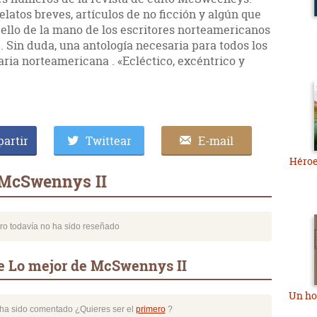
atos breves, artículos de no ficción y algún que
 ello de la mano de los escritores norteamericanos
 Sin duda, una antología necesaria para todos los
aria norteamericana . «Ecléctico, excéntrico y
artir
Twittear
E-mail
Héroe
 McSwennys II
bro todavía no ha sido reseñado
e Lo mejor de McSwennys II
Un ho
o ha sido comentado ¿Quieres ser el
primero
?