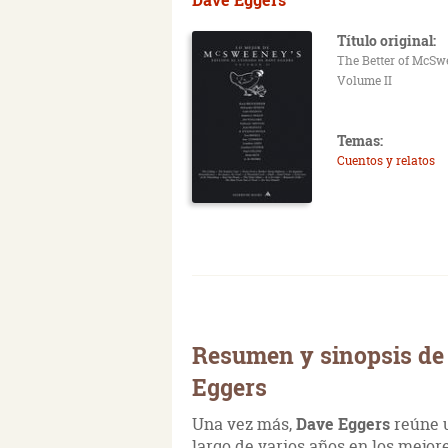
Título original:
The Better of McSw
Volume II
Temas:
Cuentos y relatos
Resumen y sinopsis de
Eggers
Una vez más,
Dave Eggers
reúne u
largo de varios años en los mejo