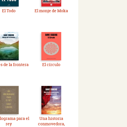
El Todo
El monje de Moka
s de la frontera
El círculo
lograma para el
Una historia
rey
conmovedora,