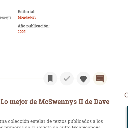
Editorial:
eeney's
Mondadori
Año publicación:
2005
O
 Lo mejor de McSwennys II de Dave
na colección estelar de textos publicados a los
res números de la revista de culto McSweeneys.