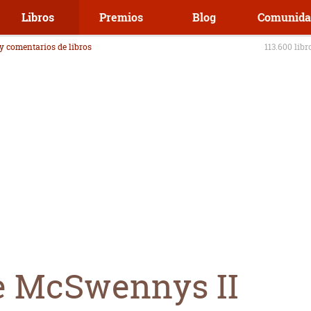
Libros
Premios
Blog
Comunida
 y comentarios de libros
113.600 libr
e McSwennys II