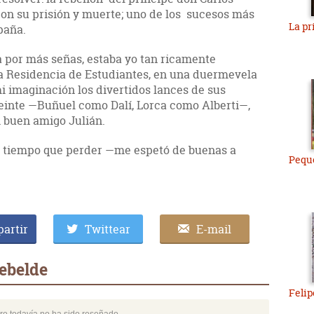
, con su prisión y muerte; uno de los sucesos más
La pr
paña.
 por más señas, estaba yo tan ricamente
a Residencia de Estudiantes, en una duermevela
i imaginación los divertidos lances de sus
veinte —Buñuel como Dalí, Lorca como Alberti—,
 buen amigo Julián.
y tiempo que perder —me espetó de buenas a
Peque
artir
Twittear
E-mail
rebelde
Felip