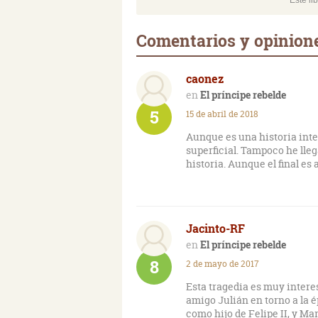
Este li
Comentarios y opinione
caonez
El príncipe rebelde
5
15 de abril de 2018
Aunque es una historia inte
superficial. Tampoco he lleg
historia. Aunque el final es
Jacinto-RF
El príncipe rebelde
8
2 de mayo de 2017
Esta tragedia es muy intere
amigo Julián en torno a la é
como hijo de Felipe II, y M