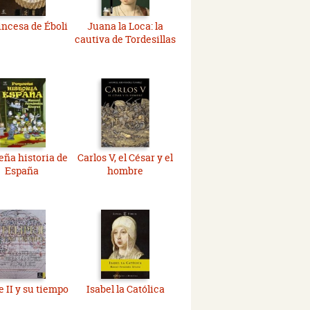
incesa de Éboli
Juana la Loca: la
cautiva de Tordesillas
ña historia de
Carlos V, el César y el
España
hombre
e II y su tiempo
Isabel la Católica