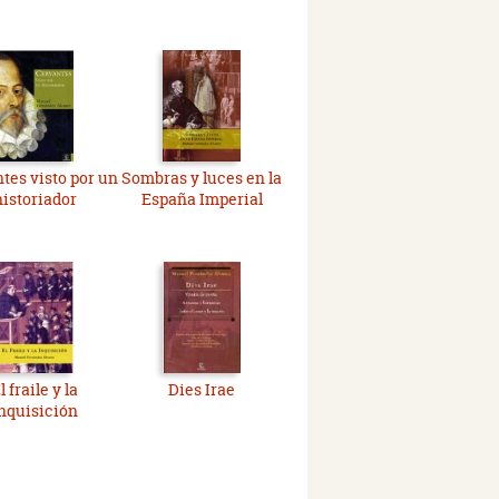
tes visto por un
Sombras y luces en la
historiador
España Imperial
l fraile y la
Dies Irae
nquisición