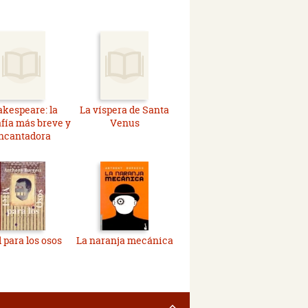
kespeare: la
La víspera de Santa
afía más breve y
Venus
ncantadora
 para los osos
La naranja mecánica