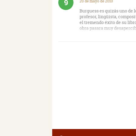
9
20 de mayo de 2010
Burguess es quizás uno de l
profesor, lingüista, compos
el tremendo éxito de su libr
obra pasara muy desapercib
Es lo que ocurre con este li
adquirí de ocasión , en una 
principio a fin. Siguiendo 
composición coral a tres voc
novelada de Sigmund Freud y
Nueva York. Las tres narra
confluir hacia el final del l
Burguess, ese sentido de f
como el Alex de la Naranja 
En definitiva , un libro dig
pública del padre de Freud y
juventud que surge en el mu
generación posmoderna.