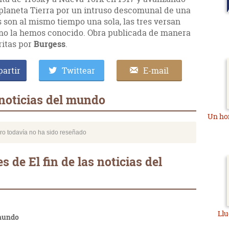
l planeta Tierra por un intruso descomunal de una
as son al mismo tiempo una sola, las tres versan
 como la hemos conocido. Obra publicada de manera
ritas por
Burgess
.
artir
Twittear
E-mail
 noticias del mundo
Un ho
bro todavía no ha sido reseñado
 de El fin de las noticias del
Ll
 mundo