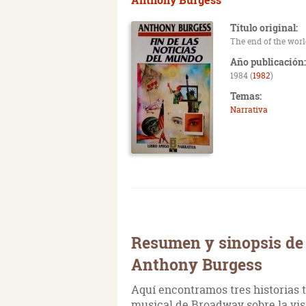
Título original:
The end of the wor
Año publicación:
1984 (
1982
)
Temas:
Narrativa
Resumen y sinopsis de E
Anthony Burgess
Aquí encontramos tres historias 
musical de Broadway sobre la vis