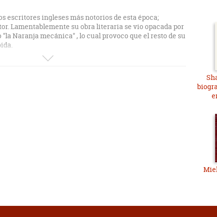
os escritores ingleses más notorios de esta época;
itor. Lamentablemente su obra literaria se vio opacada por
o "la Naranja mecánica" , lo cual provoco que el resto de su
ida.
bro que comento hoy, lo leí bastante joven, ya que lo
librería de viejos de mi ciudad. Sin embargo, lo disfrute de
Sha
su admiración por el Irlandés Joyce, se compone de una
biogr
es; una Historia de ciencia ficción,una biografía
e
 el libreto de una opera cuyo protagonista es Trosky en
ciones se desenvuelven por cuerdas separadas para
ibro , dejando ese típico sabor amargo de la obra de
racaso que parece acompañar a todos los actos humanos,
mecánica y el proyecto ludovico.
no de leerse , con partes sublimes, como la humillación
 que permitiría explicar algunas de sus teorías o la nueva
Miel
ndo cuyas características son esencialmente las de esta