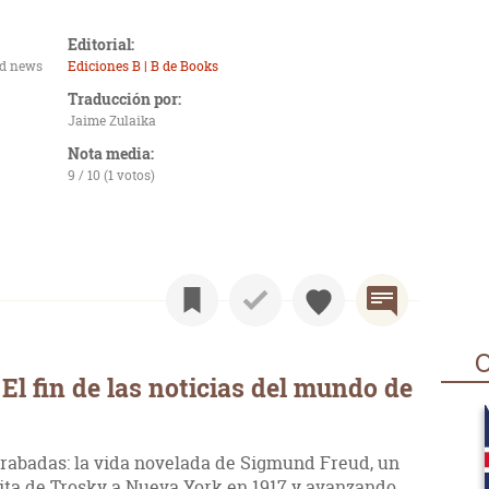
Editorial:
ld news
Ediciones B | B de Books
Traducción por:
Jaime Zulaika
Nota media:
9 / 10 (1 votos)
O
l fin de las noticias del mundo de
trabadas: la vida novelada de Sigmund Freud, un
ita de Trosky a Nueva York en 1917 y avanzando