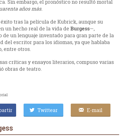
ca. Sin embargo, el pronóstico no resultó mortal
cuarenta años más.
éxito tras la película de Kubrick, aunque su
en un hecho real de la vida de
Burgess
—,
o de un lenguaje inventado para gran parte de la
 del escritor para los idiomas, ya que hablaba
, entre otros.
s críticas y ensayos literarios, compuso varias
ó obras de teatro.
orial
artir
Twittear
E-mail
gess