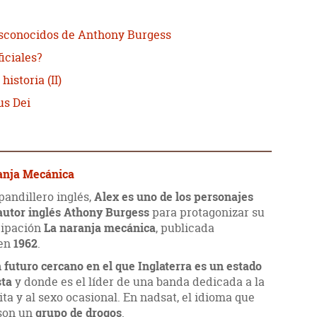
desconocidos de Anthony Burgess
iciales?
historia (II)
us Dei
anja Mecánica
pandillero inglés,
Alex es uno de los personajes
 autor inglés Athony Burgess
para protagonizar su
cipación
La naranja mecánica
, publicada
 en
1962
.
 futuro cercano en el que Inglaterra es un estado
sta
y donde es el líder de una banda dedicada a la
ita y al sexo ocasional. En nadsat, el idioma que
 son un
grupo de drogos
.