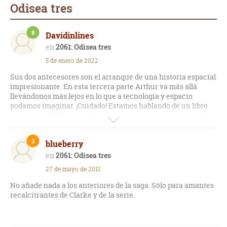
Odisea tres
8
Davidinlines
2061: Odisea tres
5 de enero de 2022
Sus dos antecesores son el arranque de una historia espacial
impresionante. En esta tercera parte Arthur va más allá
llevándonos más lejos en lo que a tecnología y espacio
podamos imaginar. ¡Cuidado! Estamos hablando de un libro
escrito en 1987, pero Arthur, como Asimov, eran capaces de
imaginar (o crear) el futuro. Personalmente, tiene menos
puntuación que sus dos libros antecesores, aun así, es
3
blueberry
impresionante.
2061: Odisea tres
27 de mayo de 2011
No añade nada a los anteriores de la saga. Sólo para amantes
recalcitrantes de Clarke y de la serie.