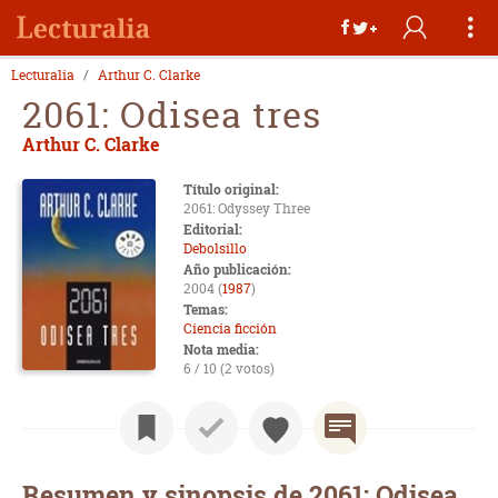
Lecturalia
Arthur C. Clarke
2061: Odisea tres
Arthur C. Clarke
Título original:
2061: Odyssey Three
Editorial:
Debolsillo
Año publicación:
2004 (
1987
)
Temas:
Ciencia ficción
Nota media:
6 / 10 (2 votos)
Resumen y sinopsis de 2061: Odisea