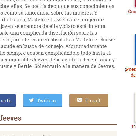
obre ellas. Se podría decir que sus conocimientos
Ómn
os como su ignorancia sobre las mujeres. Y
 dicho una, Madeline Basset son el origen de
joven se enamora de ella y, claro está, intenta
o sale una complicada disertación sobre las
erar, no interesan en absoluto a Madeline. Gussie
él acude en busca de consejo. Afortunadamente
ertie siempre acaban complicándolo todo hasta el
l incomparable Jeeves debe acudir a desentrañar y
Gussie y Bertie. Solventarlo a la manera de Jeeves,
¡Pues
de
artir
Twittear
E-mail
 Jeeves
Jú