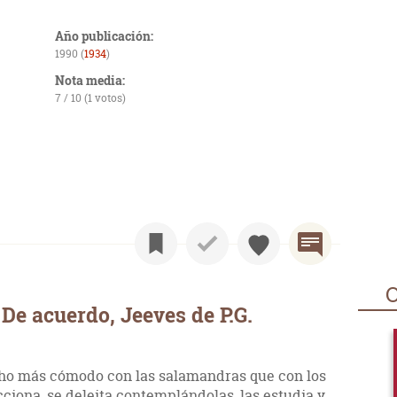
Año publicación:
1990 (
1934
)
Nota media:
7 / 10 (1 votos)
O
De acuerdo, Jeeves de P.G.
cho más cómodo con las salamandras que con los
cciona, se deleita contemplándolas, las estudia y