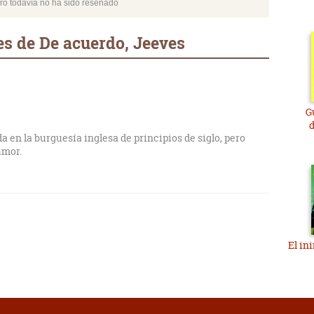
bro todavía no ha sido reseñado
s de De acuerdo, Jeeves
G
d
a en la burguesía inglesa de principios de siglo, pero
umor.
El in