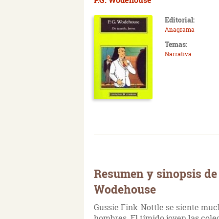
Editorial:
Anagrama
Temas:
Narrativa
Resumen y sinopsis de 
Wodehouse
Gussie Fink-Nottle se siente mu
hombres. El tímido joven las cole