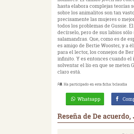
hasta elabora complejas teorías s
sobre los animalitos son tan vast
precisamente las mujeres o mejor
todos los problemas de Gussie. El 
decírselo, pero de sus labios sól
salamandras. Que, como es de esp
es amigo de Bertie Wooster, y a 
para el lector, los consejos de B
infinito. Y es entonces cuando e
solventar el lío en que se meten 
claro está.
Ha participado en esta ficha:
bclaudia
Whatsapp
Comp
Reseña de De acuerdo,