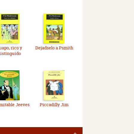
uapo, rico y
Dejadselo a Psmith
istinguido
imitable Jeeves
Piccadilly Jim