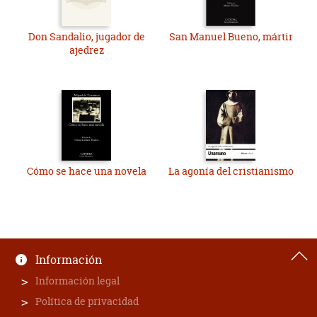
Don Sandalio, jugador de
San Manuel Bueno, mártir
ajedrez
Cómo se hace una novela
La agonía del cristianismo
Información
Información legal
Política de privacidad