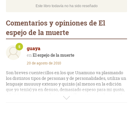
Este libro todavía no ha sido reseñado
Comentarios y opiniones de El
espejo de la muerte
5
guaya
El espejo de la muerte
20 de agosto de 2010
Son breves cuentecillos en los que Unamuno va plasmando
los distintos tipos de personas y de personalidades, utiliza un
lenguaje muuuuy extenso y quizás (al menos en la edición
que yo tenía) ya en desuso, demasiado espeso para mi gusto,
además no me gustan los cuentecillos cortos, por lo que sólo
lo usaba para leer un par de capítulos entre cada libro que me
leo. Yo no lo recomiendo, aun así, lo apruebo por la capacidad
de Unamuno para mostrar al hombre.