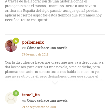
A través de la elaboración de una historia donde el
protagonista es él mismo, Unamuno incita a una severa
crítica a la España del siglo pasado, aunque quizá puedan
aplicarse ciertos aspectos estos tiempos que surcamos hoy.
Rectifico: retiro ese 'quizá'.
6
porlomenix
Cómo se hace una novela
13 de enero de 2012
Con la disculpa de hacernos creer que nos va a descubrir, o a
dar los pasos, para escribir una novela, o mejor dicho, para
plantear con acierto su escritura; nos habla de nuestro yo,
que no es otro que él, pero dejándonos creer que somos el
protagonista, con la única intención de hablar de esa España,
a la que ha decidido no volver y criticar cuantas formas de
vida existen en su territorio. Se le nota triste, enfadado y
8
israel_ita
rencoroso, aunque, ¿igual soy yo el que lo veo así?.- su otro
yo.
Cómo se hace una novela
21 de septiembre de 2010