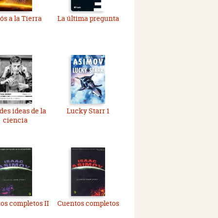
ós a la Tierra
La última pregunta
des ideas de la
Lucky Starr 1
ciencia
os completos II
Cuentos completos