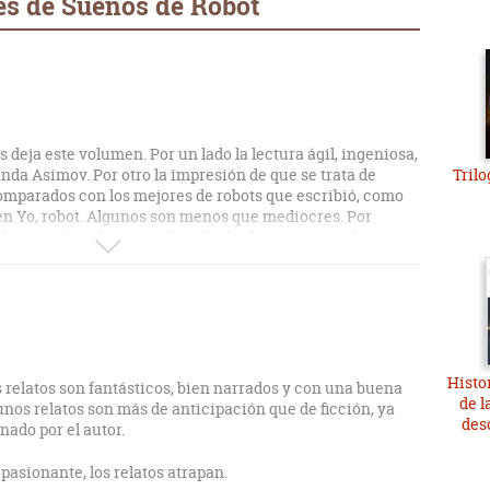
es de Sueños de Robot
deja este volumen. Por un lado la lectura ágil, ingeniosa,
nda Asimov. Por otro la impresión de que se trata de
Trilo
omparados con los mejores de robots que escribió, como
en Yo, robot. Algunos son menos que mediocres. Por
 marco de referencia de todas las historias, con las
itiva, para completistas es imprescindible, y para lectores
nas horas amenas.
Histo
relatos son fantásticos, bien narrados y con una buena
de l
unos relatos son más de anticipación que de ficción, ya
des
nado por el autor.
apasionante, los relatos atrapan.