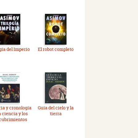
gía del Imperio
El robot completo
ria y cronología
Guía del cielo y la
a ciencia y los
tierra
cubrimientos