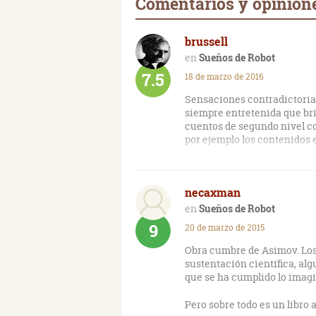
Comentarios y opinion
brussell
Sueños de Robot
7.5
18 de marzo de 2016
Sensaciones contradictorias 
siempre entretenida que bri
cuentos de segundo nivel c
por ejemplo los contenidos 
supuesto que está siempre el
famosas tres leyes. En defin
en general permite pasar u
necaxman
Sueños de Robot
9
20 de marzo de 2015
Obra cumbre de Asimov. Los 
sustentación científica, alg
que se ha cumplido lo imagi
Pero sobre todo es un libro 