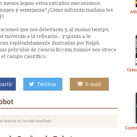
o menos lejano estos extraños mecanismos
 imagen y semejanza? ¿Cómo influirán mañana los
Adi
d?
aciones que nos deleitarán y, al mismo tiempo,
os moverán a la reflexión… y quizás a la
ecen espléndidamente ilustradas por Ralph
s películas de ciencia ficción.Asimov nos ofrece
el campo científico.
Gran
artir
Twittear
E-mail
obot
bro todavía no ha sido reseñado
Cuent