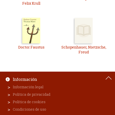
Felix Krull
que ternura, inspira respeto. Éste, por su parte, no deja de
mostrar cierta agresividad y menosprecio por el público que
ha ido a verle. Con mano de hierro y ciertos trucos de
naturaleza dudosa, consigue encandilar y dominar a todo el
público, a la vez que suelta un discurso profundo, mezcla de
una corriente patriótica, que solo esconde xenofobia y una
aberrante forma de entender los deberes morales, y
conceptos místicos relacionados con el destino, que parece
anular la voluntad del público. El horrible final aparece
Doctor Faustus
Schopenhauer, Nietzsche,
cuando Cipolla decide burlase de Mario, un sencillo
Freud
camarero tímido y amable, obligándole a realizar un acto
repugnante, con trágicas consecuencias.
En resumen, La muerte en Venecia, es una obra muy
interesante, pero demasiado pesada y farragosa de leer como
para enganchar al lector. Tiene a su favor una cortísima
Información
duración y una vez superado los obstáculos y acostumbrado
al rebuscado estilo de Mann, se lee rápidamente. Pero no sé
Información legal
si realmente merece el esfuerzo. Lo que sí sé, es que tardaré
Política de privacidad
muchísimo tiempo en volver a leer algo de este autor.
Política de cookies
Condiciones de uso