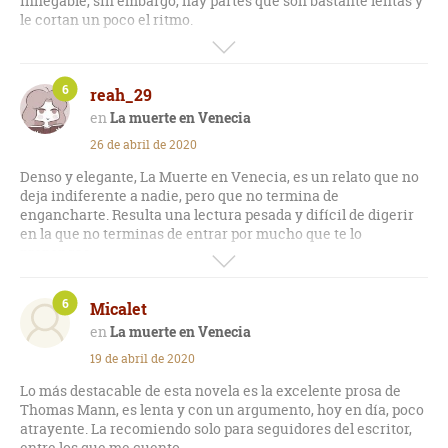
innegable, sin embargo, hay partes que son bastante lentas y
resta mérito al conjunto de la obra, una de las más
le cortan un poco el ritmo.
reconocidas del autor alemán.
Para leerlo en casa recomiendo la edición ilustrada de
Contempla, una edición muy bella en tapa dura con hojas
6
reah_29
gruesas, letra grande y pinturas.
La muerte en Venecia
26 de abril de 2020
Denso y elegante, La Muerte en Venecia, es un relato que no
deja indiferente a nadie, pero que no termina de
engancharte. Resulta una lectura pesada y difícil de digerir
en la que no terminas de entrar por mucho que te lo
propongas.
Conocía al autor, Thomas Mann, solo de oídas, puesto que no
6
Micalet
había leído nada suyo. Y después de leer esta narración
comprendo por qué he tardado tanto en atreverme a hacerlo.
La muerte en Venecia
Indudablemente Mann es un notable escritor. Su estilo de
19 de abril de 2020
escritura resulta refinado y muy depurado. Su prosa es lenta
y tediosa, su lenguaje de una gran belleza lírica pero
Lo más destacable de esta novela es la excelente prosa de
irritantemente artificiosa y enrevesada, y las descripciones
Thomas Mann, es lenta y con un argumento, hoy en día, poco
tan minuciosas y detalladas que parece que el paisaje se
atrayente. La recomiendo solo para seguidores del escritor,
desliza ante tus ojos. Pero son sus personajes uno de los
entre los que me cuento.