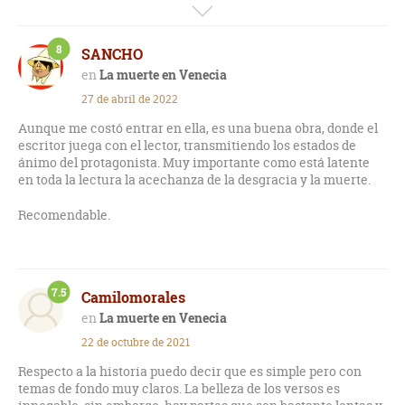
posterior del parque. Allí fue donde se le escaparon
amonestaciones, singularmente indignadas y tiernas al
mismo tiempo: '¡No debes sonreír así! ¡No se debe sonreír así
8
SANCHO
a nadie!'. Se arrojó en un banco, y fuera de sí, aspiró el aroma
nocturno de las plantas."
La muerte en Venecia
27 de abril de 2022
Novela que aborda el erotismo reprimido de un adulto mayor,
Gustav Aschenbach, "célebre escritor alemán", por un
Aunque me costó entrar en ella, es una buena obra, donde el
adolescente polaco, Tadzio, a quien conoce durante una
escritor juega con el lector, transmitiendo los estados de
estancia vacacional en Venecia, que coincidirá con una
ánimo del protagonista. Muy importante como está latente
epidemia cuyo manejo cuestionable por parte de las
en toda la lectura la acechanza de la desgracia y la muerte.
autoridades, influirá un tanto en el desenlace de la obra,
además de otros azares previos que prolongan una estadía en
Recomendable.
la que se van exponiendo y justificando diversas
motivaciones, centradas en la figura de Aschenbach: su
reputación literaria y sus fuentes de inspiración, sintiendo a
su vez la necesidad de escapar brevemente de su propio
7.5
mundo de letras. En ese transitar, la figura de Tadzio genera
Camilomorales
en el protagonista un "idealismo intelectual erótico" que se
La muerte en Venecia
maneja con una prosa notable por su delicadeza, sin caer en
22 de octubre de 2021
ningún exceso.
Respecto a la historia puedo decir que es simple pero con
La lectura en algunas partes se estanca un poco por
temas de fondo muy claros. La belleza de los versos es
divagaciones un tanto innecesarias, lo cual sin embargo no