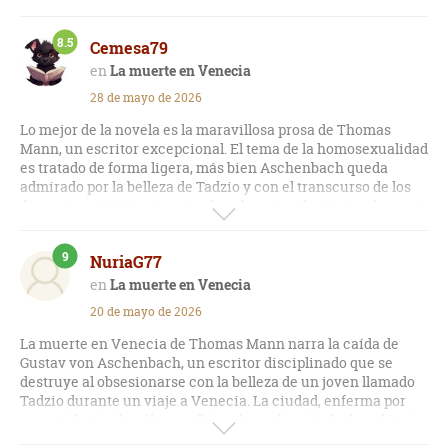
8.5
Cemesa79
La muerte en Venecia
28 de mayo de 2026
Lo mejor de la novela es la maravillosa prosa de Thomas
Mann, un escritor excepcional. El tema de la homosexualidad
es tratado de forma ligera, más bien Aschenbach queda
admirado por la belleza de Tadzio y con el transcurso de los
días este sentimiento se vuelve obsesivo al extremo de poner
en riesgo su vida. El final es previsible y trágico.
9
NuriaG77
La muerte en Venecia
20 de mayo de 2026
La muerte en Venecia de Thomas Mann narra la caída de
Gustav von Aschenbach, un escritor disciplinado que se
destruye al obsesionarse con la belleza de un joven llamado
Tadzio durante un viaje a Venecia. La ciudad, enferma por
una epidemia de cólera, refleja a la perfección la decadencia
física y moral del protagonista.