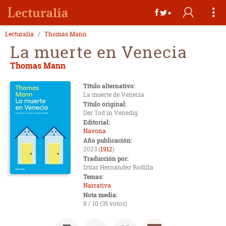
Lecturalia
Thomas Mann
La muerte en Venecia
Thomas Mann
Título alternativo:
La muerte de Venecia
Título original:
Der Tod in Venedig
Editorial:
Navona
Año publicación:
2023 (
1912
)
Traducción por:
Iztiar Hernández Rodilla
Temas:
Narrativa
Nota media:
8 / 10 (35 votos)