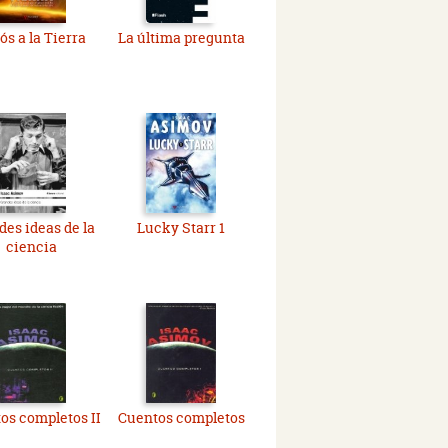
ós a la Tierra
La última pregunta
des ideas de la
Lucky Starr 1
ciencia
os completos II
Cuentos completos