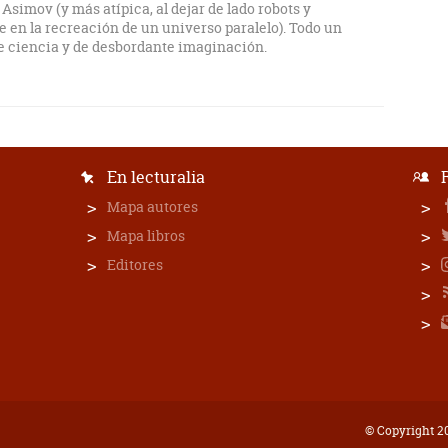
Asimov (y más atípica, al dejar de lado robots y
 en la recreación de un universo paralelo). Todo un
 de ciencia y de desbordante imaginación.
En lecturalia
Mapa autores
Mapa libros
Editores
© Copyright 20