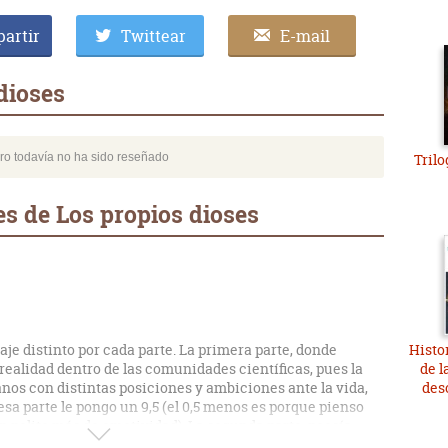
artir
Twittear
E-mail
dioses
bro todavía no ha sido reseñado
Trilo
s de Los propios dioses
je distinto por cada parte. La primera parte, donde
Histo
realidad dentro de las comunidades científicas, pues la
de l
os con distintas posiciones y ambiciones ante la vida,
des
sa parte le pongo un 9,5 (el 0,5 menos es porque pienso
n pelito más de emotividad). La segunda parte, poesía
en lo científico. Hacernos pensar que a alguien le