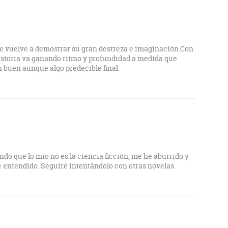
xcelente, decae en la segunda para terminar en la tercera
mo. Una pena, porque por los premios y comentarios del
vas y esperaba disfrutarlo mucho.
e vuelve a demostrar su gran destreza e imaginación.Con
istoria va ganando ritmo y profundidad a medida que
 buen aunque algo predecible final.
ndo que lo mio no es la ciencia ficción, me he aburrido y
 entendido. Seguiré intentándolo con otras novelas.