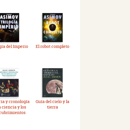
gía del Imperio
El robot completo
ria y cronología
Guía del cielo y la
a ciencia y los
tierra
cubrimientos