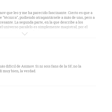
mov que leo y me ha parecido fascinante. Cierto es que a
 "técnica", pudiendo atragantársele a más de uno, pero a
esante. La segunda parte, en la que describe a los
el universo paralelo es simplemente magistral, por el
los sentimientos y relaciones entre estos seres.
s difícil de Asimov. Si ni sois fans de la SF, no la
í muy bien, la verdad.