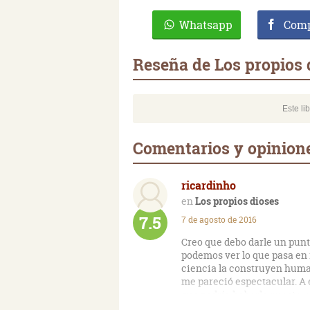
Whatsapp
Comp
Reseña de Los propios 
Este li
Comentarios y opinione
ricardinho
Los propios dioses
7.5
7 de agosto de 2016
Creo que debo darle un punta
podemos ver lo que pasa en 
ciencia la construyen human
me pareció espectacular. A e
que podría haberle puesto u
pura, pero que no por decae 