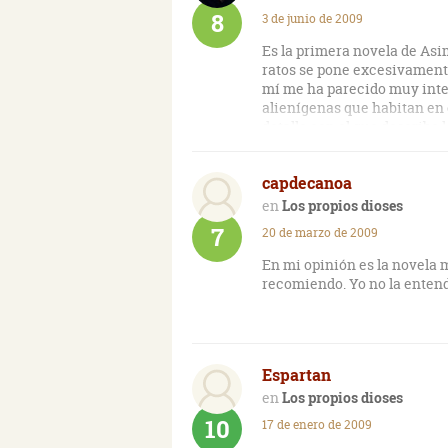
8
3 de junio de 2009
Es la primera novela de Asi
ratos se pone excesivamente
mí me ha parecido muy inter
alienígenas que habitan en 
detalle con el que describe 
capdecanoa
Los propios dioses
7
20 de marzo de 2009
En mi opinión es la novela má
recomiendo. Yo no la entend
Espartan
Los propios dioses
10
17 de enero de 2009