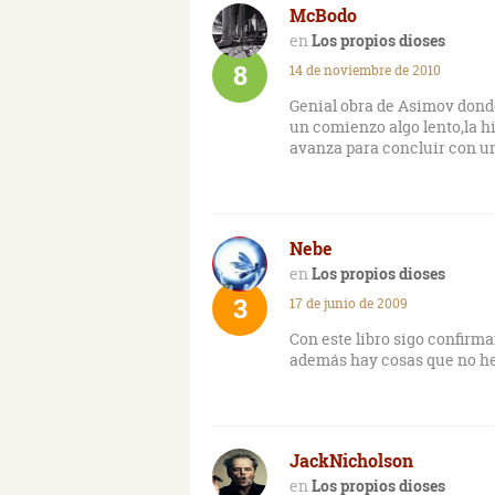
McBodo
Conclusión: primera parte e
que carece de encanto y rit
Los propios dioses
libro me llené de expectati
8
14 de noviembre de 2010
Genial obra de Asimov dond
un comienzo algo lento,la h
avanza para concluir con un
Nebe
Los propios dioses
3
17 de junio de 2009
Con este libro sigo confirma
además hay cosas que no he
JackNicholson
Los propios dioses