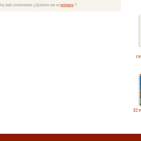
o ha sido comentado ¿Quieres ser el
primero
?
ce
El 