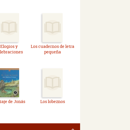
Elogios y
Los cuadernos de letra
lebraciones
pequeña
viaje de Jonás
Los lobeznos