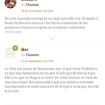
Chamán
30 de noviembre de 2015
En esta segunda entrega de su saga iniciada con "El médico",
Noah Gordon nos acerca a los duros comienzos de los
primeros colonos europeos en el salvaje continente
americano.
Un gran foco migratorio que supuso la única salida para
muchos, y que también fue conocido con el sobrenombre de
7
iker
"La conquista del Oeste".
Chamán
Bajo esa tierras agrestes, el protagonista tratará de hacerse
21 de septiembre de 2015
un nombre entre sus convecinos, mostrando sus grandes
dotes curatorias y sanadoras que ya tenían sus anteriores
Le falta ese punto de dinamismo que sí que tiene El Médico,
antepasados.
ya que hay momentos en los que el hilo pierde fuerza y por
ello creo que no llega a su nivel. De todas formas, se trata de
La novela es entretenidísima y está muy bien documentada.
una obra súper documentada y que nos ayuda a entender
innumerables acontecimientos de la época en la que sucede
Recoge con sumo cuidado las peculiares relaciones entre el
la acción.
hombre blanco y los indios; los primeros contactos, su
antiquísima cultura, y su forma de entender la vida.