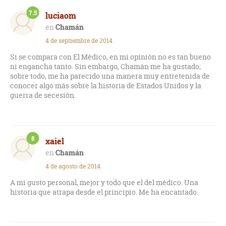
Aparece también de forma muy sobresaliente y
7.5
luciaom
pormenorizada la Guerra de Secesión norteamericana. Un
terrible conflicto entre hermanos que ocasionó mucha
Chamán
fracturas emocionales y una gran pérdida de oportunidades
4 de septiembre de 2014
y de vidas humanas.
Si se compara con El Médico, en mi opinión no es tan bueno
En definitiva, un libro interesante que te atrapa en cuanto te
ni engancha tanto. Sin embargo, Chamán me ha gustado;
descuidas.
sobre todo, me ha parecido una manera muy entretenida de
conocer algo más sobre la historia de Estados Unidos y la
Me gustó mas que la primera, que está ambientada en el siglo
guerra de secesión.
XI.
Una época más remota y mucho más explotada por el género
del bestseller.
8
xaiel
Chamán
4 de agosto de 2014
A mi gusto personal, mejor y todo que el del médico. Una
historia que atrapa desde el principio. Me ha encantado.