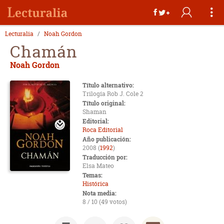
Lecturalia
Noah Gordon
Chamán
Noah Gordon
Título alternativo:
Trilogía Rob J. Cole 2
Título original:
Shaman
Editorial:
Roca Editorial
Año publicación:
2008 (
1992
)
Traducción por:
Elsa Mateo
Temas:
Histórica
Nota media:
8 / 10 (49 votos)