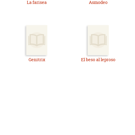
La farisea
Asmodeo
Genitrix
El beso al leproso