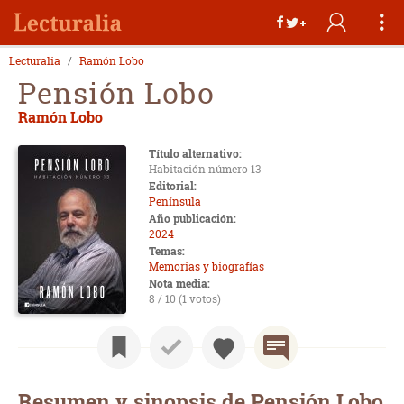
Lecturalia
Ramón Lobo
Pensión Lobo
Ramón Lobo
Título alternativo:
Habitación número 13
Editorial:
Península
Año publicación:
2024
Temas:
Memorias y biografías
Nota media:
8 / 10 (1 votos)
Resumen y sinopsis de Pensión Lobo