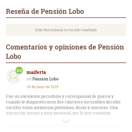
mail
Reseña de Pensión Lobo
Este libro todavía no ha sido reseñado
Comentarios y opiniones de Pensión
Lobo
8.5
maiferta
Pensión Lobo
26 de junio de 2025
Fue un excelente periodista y corresponsal de guerra y
cuando le diagnosticaron dos cánceres incurables decidió
escribir estas memorias póstumas, duras y sinceras. Una
narración íntima y muy personal, por la que transitan
amigos, familiares y sobre todo su madre, Maud, con la que el
autor tuvo una relación muy especial y entrañable a lo largo
de toda su vida. Se lee con algo de tristeza porque ya se