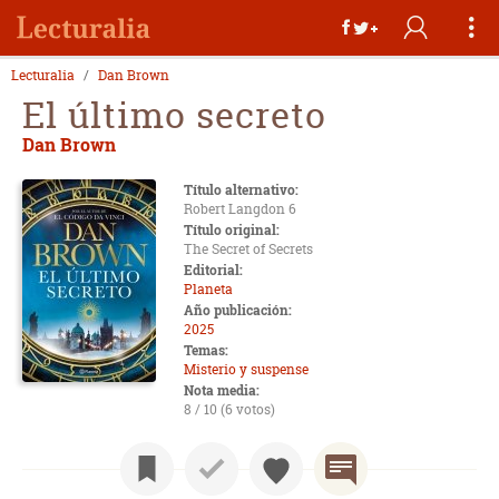
Lecturalia
Dan Brown
El último secreto
Dan Brown
Título alternativo:
Robert Langdon 6
Título original:
The Secret of Secrets
Editorial:
Planeta
Año publicación:
2025
Temas:
Misterio y suspense
Nota media:
8 / 10 (6 votos)