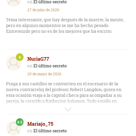
El último secreto
27 de julio de 2026
Tema interesante, que hay después de la muerte, la mente,
pero en algunos momentos se me ha hecho pesado.
Entretenido pero no es de los mejores que ha escrito.
6
NuriaG77
El último secreto
20 de mayo de 2026
Praga y sus castillos se convierten en el escenario de la
nueva contrarreloj del profesor Robert Langdon, quien en
esta ocasión viaja a la capital checa para acompañar a su
pareja, la científica Katherine Solomon. Todo estalla en
apenas veinticuatro horas cuando ella se dispone a dar una
conferencia sobre un manuscrito que promete demostrar la
inmortalidad de la conciencia humana. Un brutal asesinato
9.5
Mariajo_75
interrumpe el evento, el documento es borrado mediante un
hackeo masivo de la CIA y Katherine desaparece, obligando a
El último secreto
Langdon a iniciar una carrera desesperada por salvarla. Lo