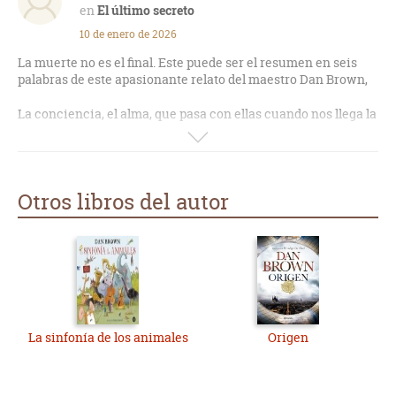
El último secreto
10 de enero de 2026
La muerte no es el final. Este puede ser el resumen en seis
palabras de este apasionante relato del maestro Dan Brown,
La conciencia, el alma, que pasa con ellas cuando nos llega la
muerte.
Un manuscrito de un libro que pone en graves aprietos a la
CIA si este viera la luz, la ciudad de Praga, la embajadora de
Otros libros del autor
EEUU, más de 800 páginas en capítulos amenos y que te
invitan a seguir leyendo uno tras otro, todo pasa en un largo
día para Robert Landong y su pareja que se verán envueltos
en mil y una situaciones que incluso pueden costarles la
vida.
Gran libro para disfrutar leyendo y para pensar que nos
espera después de la muerte.
La sinfonía de los animales
Origen