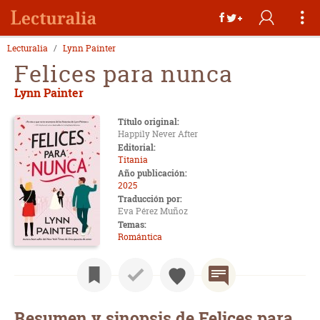
Lecturalia
Lynn Painter
Felices para nunca
Lynn Painter
Título original:
Happily Never After
Editorial:
Titania
Año publicación:
2025
Traducción por:
Eva Pérez Muñoz
Temas:
Romántica
Resumen y sinopsis de Felices para